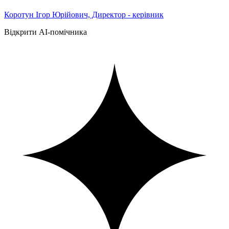
Коротун Ігор Юрійович, Директор - керівник
Відкрити AI-помічника