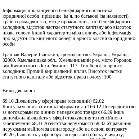
Інформація про кінцевого бенефіціарного власника
юридичної особи: прізвище, ім’я, по батькові (за наявності),
країна громадянства, місце проживання, тип бенефіціарного
володіння, відсоток частки статутного капіталу або відсоток
права голосу, інший характер та міра впливу, або інформація
про відсутність кінцевого бенефіціарного власника юридичної
особи
Гранчак Валерій Іванович, громадянство: Україна, Україна,
32000, Хмельницька обл., Хмельницький р-н, місто Городок,
вул.Качинського Леха, будинок 117. Тип бенефіціарного
володіння: Прямий вирішальний вплив Відсоток частки
статутного капіталу або відсоток права голосу: 100
Види діяльності
69.10 Діяльність у сфері права (основний) 62.02
Консультування з питань інформатизації 66.12 Посередництво
за договорами по цінних паперах або товарах 66.29 Інша
допоміжна діяльність у сфері страхування та пенсійного
забезпечення 68.31 Агентства нерухомості 68.32 Управління
нерухомим майном за винагороду або на основі контракту
69.20 Діяльність у сфері бухгалтерського обліку й аудиту;