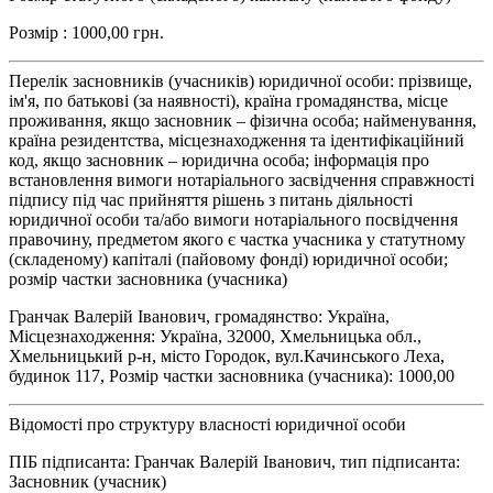
Розмір : 1000,00 грн.
Перелік засновників (учасників) юридичної особи: прізвище,
ім'я, по батькові (за наявності), країна громадянства, місце
проживання, якщо засновник – фізична особа; найменування,
країна резидентства, місцезнаходження та ідентифікаційний
код, якщо засновник – юридична особа; інформація про
встановлення вимоги нотаріального засвідчення справжності
підпису під час прийняття рішень з питань діяльності
юридичної особи та/або вимоги нотаріального посвідчення
правочину, предметом якого є частка учасника у статутному
(складеному) капіталі (пайовому фонді) юридичної особи;
розмір частки засновника (учасника)
Гранчак Валерій Іванович, громадянство: Україна,
Місцезнаходження: Україна, 32000, Хмельницька обл.,
Хмельницький р-н, місто Городок, вул.Качинського Леха,
будинок 117, Розмір частки засновника (учасника): 1000,00
Відомості про структуру власності юридичної особи
ПІБ підписанта: Гранчак Валерій Іванович, тип підписанта:
Засновник (учасник)