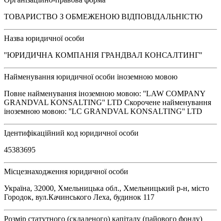
ТОВАРИСТВО З ОБМЕЖЕНОЮ ВІДПОВІДАЛЬНІСТЮ
Назва юридичної особи
''ЮРИДИЧНА КОМПАНІЯ ГРАНДВАЛ КОНСАЛТИНГ''
Найменування юридичної особи іноземною мовою
Повне найменування іноземною мовою: ''LAW СOMPANY
GRANDVAL KONSALTING'' LTD Скорочене найменування
іноземною мовою: ''LС GRANDVAL KONSALTING'' LTD
Ідентифікаційний код юридичної особи
45383695
Місцезнаходження юридичної особи
Україна, 32000, Хмельницька обл., Хмельницький р-н, місто
Городок, вул.Качинського Леха, будинок 117
Розмір статутного (складеного) капіталу (пайового фонду)