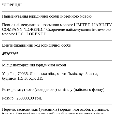
"ЛОРЕНДІ"
Найменування юридичної особи іноземною мовою
Повне найменування іноземною мовою: LIMITED LIABILITY
COMPANY "LORENDI" Скорочене найменування іноземною
мовою: LLC "LORENDI"
Ідентифікаційний код юридичної особи
45383365
Місцезнаходження юридичної особи
Україна, 79035, Львівська обл., місто Львів, вул.Зелена,
будинок 115-Б, офіс 315
Розмір статутного (складеного) капіталу (пайового фонду)
Розмір : 250000,00 грн.
Перелік засновників (учасників) юридичної особи: прізвище,
ім'я, по батькові (за наявності), країна громадянства, місце