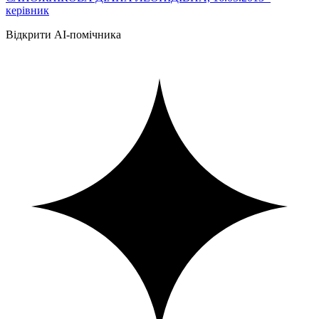
керівник
Відкрити AI-помічника