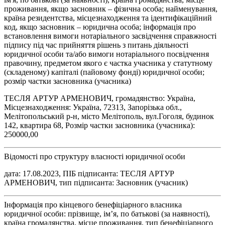
проживання, якщо засновник – фізична особа; найменування,
країна резидентства, місцезнаходження та ідентифікаційний
код, якщо засновник – юридична особа; інформація про
встановлення вимоги нотаріального засвідчення справжності
підпису під час прийняття рішень з питань діяльності
юридичної особи та/або вимоги нотаріального посвідчення
правочину, предметом якого є частка учасника у статутному
(складеному) капіталі (пайовому фонді) юридичної особи;
розмір частки засновника (учасника)
ТЕСЛЯ АРТУР АРМЕНОВИЧ, громадянство: Україна,
Місцезнаходження: Україна, 72313, Запорізька обл.,
Мелітопольський р-н, місто Мелітополь, вул.Гоголя, будинок
142, квартира 68, Розмір частки засновника (учасника):
250000,00
Відомості про структуру власності юридичної особи
дата: 17.08.2023, ПІБ підписанта: ТЕСЛЯ АРТУР
АРМЕНОВИЧ, тип підписанта: Засновник (учасник)
Інформація про кінцевого бенефіціарного власника
юридичної особи: прізвище, ім’я, по батькові (за наявності),
країна громадянства, місце проживання, тип бенефіціарного