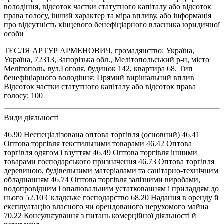
володіння, відсоток частки статутного капіталу або відсоток
права голосу, інший характер та міра впливу, або інформація
про відсутність кінцевого бенефіціарного власника юридичної
особи
ТЕСЛЯ АРТУР АРМЕНОВИЧ, громадянство: Україна,
Україна, 72313, Запорізька обл., Мелітопольський р-н, місто
Мелітополь, вул.Гоголя, будинок 142, квартира 68. Тип
бенефіціарного володіння: Прямий вирішальний вплив
Відсоток частки статутного капіталу або відсоток права
голосу: 100
Види діяльності
46.90 Неспеціалізована оптова торгівля (основний) 46.41
Оптова торгівля текстильними товарами 46.42 Оптова
торгівля одягом і взуттям 46.49 Оптова торгівля іншими
товарами господарського призначення 46.73 Оптова торгівля
деревиною, будівельними матеріалами та санітарно-технічним
обладнанням 46.74 Оптова торгівля залізними виробами,
водопровідним і опалювальним устаткованням і приладдям до
нього 52.10 Складське господарство 68.20 Надання в оренду й
експлуатацію власного чи орендованого нерухомого майна
70.22 Консультування з питань комерційної діяльності й