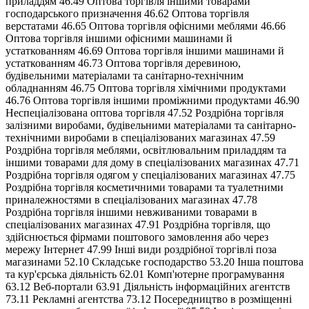
приладдям 46.49 Оптова торгівля іншими товарами
господарського призначення 46.62 Оптова торгівля
верстатами 46.65 Оптова торгівля офісними меблями 46.66
Оптова торгівля іншими офісними машинами й
устаткованням 46.69 Оптова торгівля іншими машинами й
устаткованням 46.73 Оптова торгівля деревиною,
будівельними матеріалами та санітарно-технічним
обладнанням 46.75 Оптова торгівля хімічними продуктами
46.76 Оптова торгівля іншими проміжними продуктами 46.90
Неспеціалізована оптова торгівля 47.52 Роздрібна торгівля
залізними виробами, будівельними матеріалами та санітарно-
технічними виробами в спеціалізованих магазинах 47.59
Роздрібна торгівля меблями, освітлювальним приладдям та
іншими товарами для дому в спеціалізованих магазинах 47.71
Роздрібна торгівля одягом у спеціалізованих магазинах 47.75
Роздрібна торгівля косметичними товарами та туалетними
приналежностями в спеціалізованих магазинах 47.78
Роздрібна торгівля іншими невживаними товарами в
спеціалізованих магазинах 47.91 Роздрібна торгівля, що
здійснюється фірмами поштового замовлення або через
мережу Інтернет 47.99 Інші види роздрібної торгівлі поза
магазинами 52.10 Складське господарство 53.20 Інша поштова
та кур'єрська діяльність 62.01 Комп'ютерне програмування
63.12 Веб-портали 63.91 Діяльність інформаційних агентств
73.11 Рекламні агентства 73.12 Посередництво в розміщенні