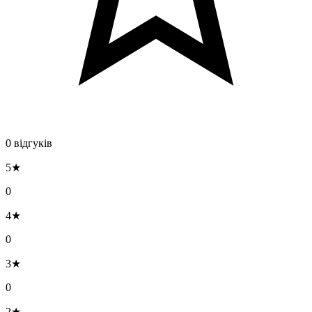
0 відгуків
5★
0
4★
0
3★
0
2★