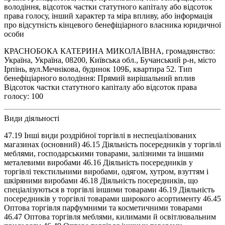
володіння, відсоток частки статутного капіталу або відсоток
права голосу, інший характер та міра впливу, або інформація
про відсутність кінцевого бенефіціарного власника юридичної
особи
КРАСНОБОКА КАТЕРИНА МИКОЛАЇВНА, громадянство:
Україна, Україна, 08200, Київська обл., Бучанський р-н, місто
Ірпінь, вул.Мечнікова, будинок 109Б, квартира 52. Тип
бенефіціарного володіння: Прямий вирішальний вплив
Відсоток частки статутного капіталу або відсоток права
голосу: 100
Види діяльності
47.19 Інші види роздрібної торгівлі в неспеціалізованих
магазинах (основний) 46.15 Діяльність посередників у торгівлі
меблями, господарськими товарами, залізними та іншими
металевими виробами 46.16 Діяльність посередників у
торгівлі текстильними виробами, одягом, хутром, взуттям і
шкіряними виробами 46.18 Діяльність посередників, що
спеціалізуються в торгівлі іншими товарами 46.19 Діяльність
посередників у торгівлі товарами широкого асортименту 46.45
Оптова торгівля парфумними та косметичними товарами
46.47 Оптова торгівля меблями, килимами й освітлювальним