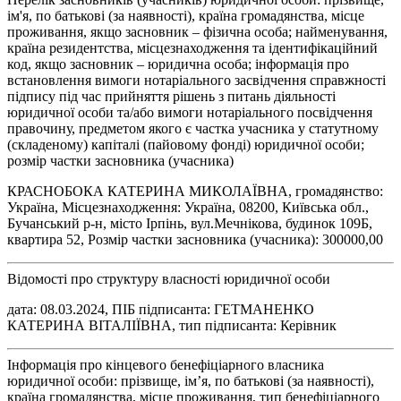
ім'я, по батькові (за наявності), країна громадянства, місце
проживання, якщо засновник – фізична особа; найменування,
країна резидентства, місцезнаходження та ідентифікаційний
код, якщо засновник – юридична особа; інформація про
встановлення вимоги нотаріального засвідчення справжності
підпису під час прийняття рішень з питань діяльності
юридичної особи та/або вимоги нотаріального посвідчення
правочину, предметом якого є частка учасника у статутному
(складеному) капіталі (пайовому фонді) юридичної особи;
розмір частки засновника (учасника)
КРАСНОБОКА КАТЕРИНА МИКОЛАЇВНА, громадянство:
Україна, Місцезнаходження: Україна, 08200, Київська обл.,
Бучанський р-н, місто Ірпінь, вул.Мечнікова, будинок 109Б,
квартира 52, Розмір частки засновника (учасника): 300000,00
Відомості про структуру власності юридичної особи
дата: 08.03.2024, ПІБ підписанта: ГЕТМАНЕНКО
КАТЕРИНА ВІТАЛІЇВНА, тип підписанта: Керівник
Інформація про кінцевого бенефіціарного власника
юридичної особи: прізвище, ім’я, по батькові (за наявності),
країна громадянства, місце проживання, тип бенефіціарного