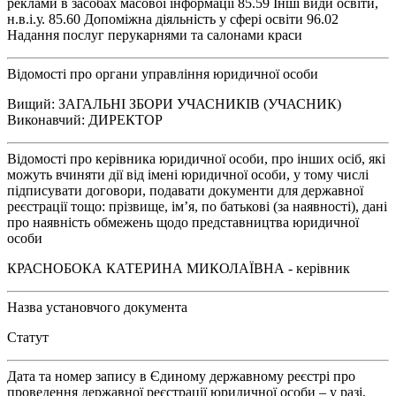
реклами в засобах масової інформації 85.59 Інші види освіти,
н.в.і.у. 85.60 Допоміжна діяльність у сфері освіти 96.02
Надання послуг перукарнями та салонами краси
Відомості про органи управління юридичної особи
Вищий: ЗАГАЛЬНІ ЗБОРИ УЧАСНИКІВ (УЧАСНИК)
Виконавчий: ДИРЕКТОР
Відомості про керівника юридичної особи, про інших осіб, які
можуть вчиняти дії від імені юридичної особи, у тому числі
підписувати договори, подавати документи для державної
реєстрації тощо: прізвище, ім’я, по батькові (за наявності), дані
про наявність обмежень щодо представництва юридичної
особи
КРАСНОБОКА КАТЕРИНА МИКОЛАЇВНА - керівник
Назва установчого документа
Статут
Дата та номер запису в Єдиному державному реєстрі про
проведення державної реєстрації юридичної особи – у разі,