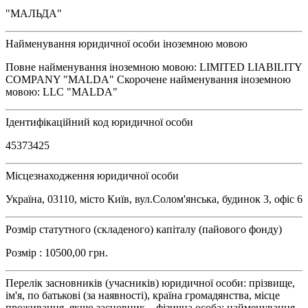
"МАЛЬДА"
Найменування юридичної особи іноземною мовою
Повне найменування іноземною мовою: LIMITED LIABILITY
COMPANY "MALDA" Скорочене найменування іноземною
мовою: LLC "MALDA"
Ідентифікаційний код юридичної особи
45373425
Місцезнаходження юридичної особи
Україна, 03110, місто Київ, вул.Солом'янська, будинок 3, офіс 6
Розмір статутного (складеного) капіталу (пайового фонду)
Розмір : 10500,00 грн.
Перелік засновників (учасників) юридичної особи: прізвище,
ім'я, по батькові (за наявності), країна громадянства, місце
проживання, якщо засновник – фізична особа; найменування,