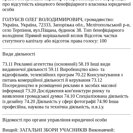
про відсутність кінцевого бенефіціарного власника юридичної
особи
ГОЛУБЄВ ОЛЕГ ВОЛОДИМИРОВИЧ, громадянство:
Україна, Україна, 72333, Запорізька обл., Мелітопольський р-н,
село Терпіння, вул.Піщана, будинок 38. Тип бенефіціарного
володіння: Прямий вирішальний вплив Відсоток частки
статутного капіталу або відсоток права голосу: 100
Види діяльності
73.11 Рекламні агентства (основний) 58.19 Інші види
видавничої діяльності 59.11 Виробництво кіно- та
відеофільмів, телевізійних програм 70.22 Консультування з
питань комерційної діяльності й керування 73.12
Посередництво в розміщенні реклами в засобах масової
інформації 73.20 Дослідження кон'юнктури ринку та
виявлення громадської думки 74.10 Спеціалізована діяльність
із дизайну 74.20 Діяльність у сфері фотографії 74.90 Інша
професійна, наукова та технічна діяльність, н.в.і.у.
Відомості про органи управління юридичної особи
Вищий: ЗАГАЛЬНІ ЗБОРИ УЧАСНИКІВ Виконавчий: