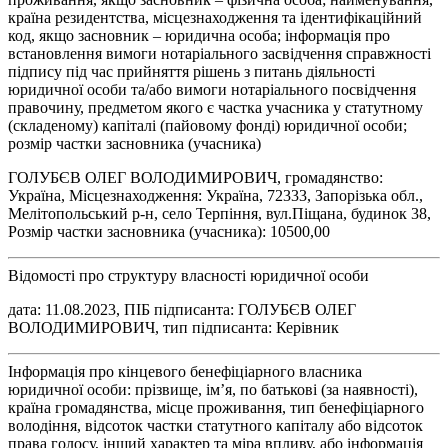
країна резидентства, місцезнаходження та ідентифікаційний
код, якщо засновник – юридична особа; інформація про
встановлення вимоги нотаріального засвідчення справжності
підпису під час прийняття рішень з питань діяльності
юридичної особи та/або вимоги нотаріального посвідчення
правочину, предметом якого є частка учасника у статутному
(складеному) капіталі (пайовому фонді) юридичної особи;
розмір частки засновника (учасника)
ГОЛУБЄВ ОЛЕГ ВОЛОДИМИРОВИЧ, громадянство:
Україна, Місцезнаходження: Україна, 72333, Запорізька обл.,
Мелітопольський р-н, село Терпіння, вул.Піщана, будинок 38,
Розмір частки засновника (учасника): 10500,00
Відомості про структуру власності юридичної особи
дата: 11.08.2023, ПІБ підписанта: ГОЛУБЄВ ОЛЕГ
ВОЛОДИМИРОВИЧ, тип підписанта: Керівник
Інформація про кінцевого бенефіціарного власника
юридичної особи: прізвище, ім’я, по батькові (за наявності),
країна громадянства, місце проживання, тип бенефіціарного
володіння, відсоток частки статутного капіталу або відсоток
права голосу, інший характер та міра впливу, або інформація