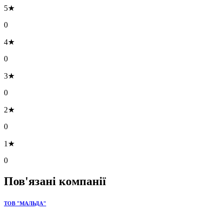
5★
0
4★
0
3★
0
2★
0
1★
0
Пов'язані компанії
ТОВ "МАЛЬДА"