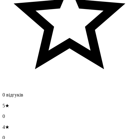
0 відгуків
5★
0
4★
0