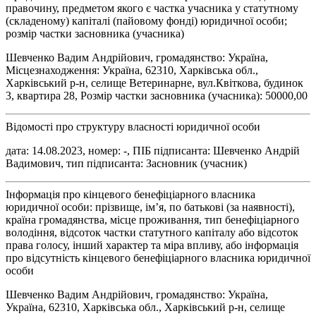
правочину, предметом якого є частка учасника у статутному
(складеному) капіталі (пайовому фонді) юридичної особи;
розмір частки засновника (учасника)
Шевченко Вадим Андрійович, громадянство: Україна,
Місцезнаходження: Україна, 62310, Харківська обл.,
Харківський р-н, селище Ветеринарне, вул.Квіткова, будинок
3, квартира 28, Розмір частки засновника (учасника): 50000,00
Відомості про структуру власності юридичної особи
дата: 14.08.2023, номер: -, ПІБ підписанта: Шевченко Андрій
Вадимович, тип підписанта: Засновник (учасник)
Інформація про кінцевого бенефіціарного власника
юридичної особи: прізвище, ім’я, по батькові (за наявності),
країна громадянства, місце проживання, тип бенефіціарного
володіння, відсоток частки статутного капіталу або відсоток
права голосу, інший характер та міра впливу, або інформація
про відсутність кінцевого бенефіціарного власника юридичної
особи
Шевченко Вадим Андрійович, громадянство: Україна,
Україна, 62310, Харківська обл., Харківський р-н, селище