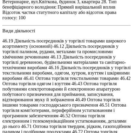
Ветеринарне, вул.Квіткова, будинок 3, квартира 28. Тип
бенефіціарного володіння: Прямий вирішальний вплив
Відсоток частки статутного капіталу або відсоток права
голосу: 100
Види діяльності
46.19 Діяльність посередників у торгівлі товарами широкого
асортименту (основний) 46.12 Діяльність посередників у
торгівлі паливом, рудами, металами та промисловими
хімічними речовинами 46.13 Діяльність посередників у
торгівлі деревиною, будівельними матеріалами та санітарно-
технічними виробами 46.16 Діяльність посередників у торгівлі
текстильними виробами, одягом, хутром, взуттям і шкіряними
виробами 46.41 Оптова торгівля текстильними товарами 46.42
Оптова торгівля одягом і взуттям 46.43 Оптова торгівля
побутовими електротоварами й електронною апаратурою
побутового призначення для приймання, записування,
відтворювання звуку й зображення 46.49 Оптова торгівля
іншими товарами господарського призначення 46.51 Оптова
торгівля комп'ютерами, периферійним устаткованням і
програмним забезпеченням 46.52 Оптова торгівля
електронним і телекомунікаційним устаткованням, деталями
до нього 46.71 Оптова торгівля твердим, рідким, газоподібним
паливом і подібними продуктами 46.72 Оптова торгівля