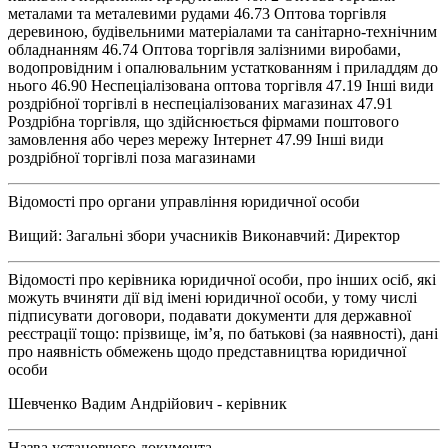
металами та металевими рудами 46.73 Оптова торгівля
деревиною, будівельними матеріалами та санітарно-технічним
обладнанням 46.74 Оптова торгівля залізними виробами,
водопровідним і опалювальним устаткованням і приладдям до
нього 46.90 Неспеціалізована оптова торгівля 47.19 Інші види
роздрібної торгівлі в неспеціалізованих магазинах 47.91
Роздрібна торгівля, що здійснюється фірмами поштового
замовлення або через мережу Інтернет 47.99 Інші види
роздрібної торгівлі поза магазинами
Відомості про органи управління юридичної особи
Вищий: Загальні збори учасників Виконавчий: Директор
Відомості про керівника юридичної особи, про інших осіб, які
можуть вчиняти дії від імені юридичної особи, у тому числі
підписувати договори, подавати документи для державної
реєстрації тощо: прізвище, ім’я, по батькові (за наявності), дані
про наявність обмежень щодо представництва юридичної
особи
Шевченко Вадим Андрійович - керівник
Назва установчого документа