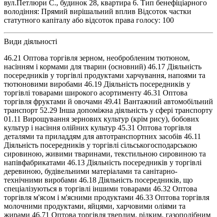
вул.Петлюри С., будинок 28, квартира 6. Тип бенефіціарного
володіння: Прямий вирішальний вплив Відсоток частки
статутного капіталу або відсоток права голосу: 100
Види діяльності
46.21 Оптова торгівля зерном, необробленим тютюном,
насінням і кормами для тварин (основний) 46.17 Діяльність
посередників у торгівлі продуктами харчування, напоями та
тютюновими виробами 46.19 Діяльність посередників у
торгівлі товарами широкого асортименту 46.31 Оптова
торгівля фруктами й овочами 49.41 Вантажний автомобільний
транспорт 52.29 Інша допоміжна діяльність у сфері транспорту
01.11 Вирощування зернових культур (крім рису), бобових
культур і насіння олійних культур 45.31 Оптова торгівля
деталями та приладдям для автотранспортних засобів 46.11
Діяльність посередників у торгівлі сільськогосподарською
сировиною, живими тваринами, текстильною сировиною та
напівфабрикатами 46.13 Діяльність посередників у торгівлі
деревиною, будівельними матеріалами та санітарно-
технічними виробами 46.18 Діяльність посередників, що
спеціалізуються в торгівлі іншими товарами 46.32 Оптова
торгівля м'ясом і м'ясними продуктами 46.33 Оптова торгівля
молочними продуктами, яйцями, харчовими оліями та
жирами 46.71 Оптова торгівля твердим, рідким, газоподібним