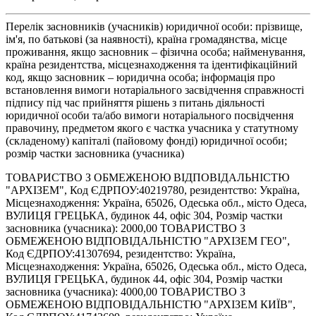
Перелік засновників (учасників) юридичної особи: прізвище,
ім'я, по батькові (за наявності), країна громадянства, місце
проживання, якщо засновник – фізична особа; найменування,
країна резидентства, місцезнаходження та ідентифікаційний
код, якщо засновник – юридична особа; інформація про
встановлення вимоги нотаріального засвідчення справжності
підпису під час прийняття рішень з питань діяльності
юридичної особи та/або вимоги нотаріального посвідчення
правочину, предметом якого є частка учасника у статутному
(складеному) капіталі (пайовому фонді) юридичної особи;
розмір частки засновника (учасника)
ТОВАРИСТВО З ОБМЕЖЕНОЮ ВІДПОВІДАЛЬНІСТЮ
"АРХІЗЕМ", Код ЄДРПОУ:40219780, резидентство: Україна,
Місцезнаходження: Україна, 65026, Одеська обл., місто Одеса,
ВУЛИЦЯ ГРЕЦЬКА, будинок 44, офіс 304, Розмір частки
засновника (учасника): 2000,00 ТОВАРИСТВО З
ОБМЕЖЕНОЮ ВІДПОВІДАЛЬНІСТЮ "АРХІЗЕМ ГЕО",
Код ЄДРПОУ:41307694, резидентство: Україна,
Місцезнаходження: Україна, 65026, Одеська обл., місто Одеса,
ВУЛИЦЯ ГРЕЦЬКА, будинок 44, офіс 304, Розмір частки
засновника (учасника): 4000,00 ТОВАРИСТВО З
ОБМЕЖЕНОЮ ВІДПОВІДАЛЬНІСТЮ "АРХІЗЕМ КИЇВ",