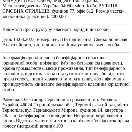
Код ЄДРПОУ:41743609, резидентство: Україна,
Місцезнаходження: Україна, 04050, місто Київ, ВУЛИЦЯ
СІЧОВИХ СТРІЛЬЦІВ, будинок 77, офіс 612, Розмір частки
засновника (учасника): 4000,00
Відомості про структуру власності юридичної особи
дата: 14.08.2023, номер: б/н, ПІБ підписанта: Сіянко Борислав
Анатолійович, тип підписанта: Інша уповноважена особа
Інформація про кінцевого бенефіціарного власника
юридичної особи: прізвище, ім’я, по батькові (за наявності),
країна громадянства, місце проживання, тип бенефіціарного
володіння, відсоток частки статутного капіталу або відсоток
права голосу, інший характер та міра впливу, або інформація
про відсутність кінцевого бенефіціарного власника юридичної
особи
Рябченко Олександр Сергійович, громадянство: Україна,
Україна, 46024, Тернопільська обл., Тернопільський р-н, місто
Тернопіль, вул.Тарнавського Мирона, будинок 14, квартира
48. Тип бенефіціарного володіння: Непрямий вирішальний
вплив Відсоток частки статутного капіталу або відсоток права
голосу (непрямий вплив): 100