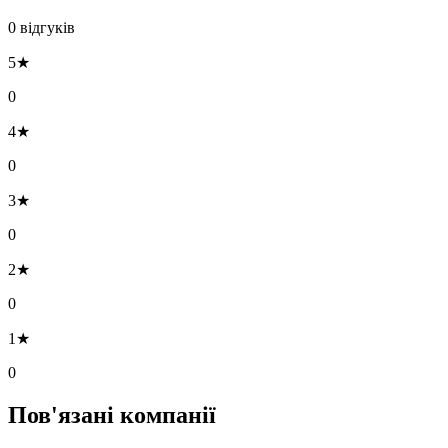
0 відгуків
5★
0
4★
0
3★
0
2★
0
1★
0
Пов'язані компанії