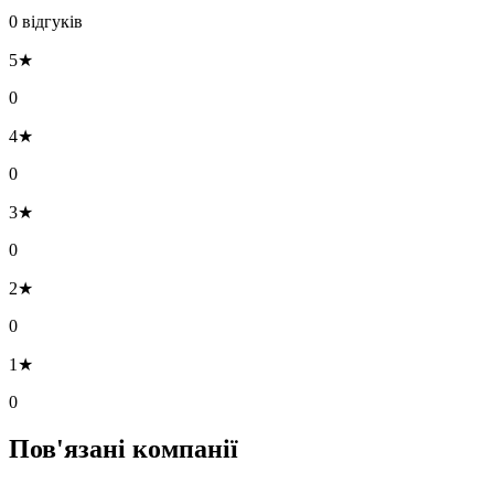
0 відгуків
5★
0
4★
0
3★
0
2★
0
1★
0
Пов'язані компанії