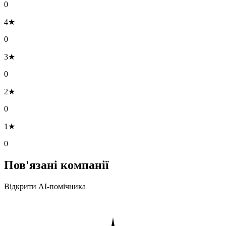
0
4★
0
3★
0
2★
0
1★
0
Пов'язані компанії
Відкрити AI-помічника