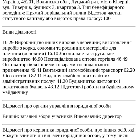
Україна, 45201, Волинська обл., Луцький р-н, місто Ківерці,
вул. Тиверців, будинок 3, квартира 3. Тип бенефіціарного
володіння: Прямий вирішальний вплив Відсоток частки
статутного капіталу або відсоток права голосу: 100
Види діяльності
16.29 Виробництво інших виробів з деревини; виготовлення
виробів з корка, соломки та рослинних матеріалів для
плетіння (основний) 16.10 Лісопильне та стругальне
виробництво 46.90 Неспеціалізована оптова торгівля 46.49
Оптова торгівля іншими товарами господарського
призначення 49.41 Вантажний автомобільний транспорт 02.20
Лісозаготівлі 82.11 Надання комбінованих офісних
адміністративних послуг 41.20 Будівництво житлових і
нежитлових будівель 43.12 Підготовчі роботи на будівельному
майданчику
Відомості про органи управління юридичної особи
Вищий: загальні збори учасників Виконавчий: директор
Відомості про керівника юридичної особи, про інших осіб, які
можуть вчиняти дії від імені юридичної особи, у тому числі