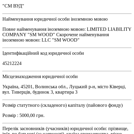
"СМ ВУД"
Найменування юридичної особи іноземною мовою
Повне найменування іноземною мовою: LIMITED LIABILITY
COMPANY "SM WOOD" Скорочене найменування
іноземною мовою: LLC "SM WOOD"
Ідентифікаційний код юридичної особи
45212224
Місцезнаходження юридичної особи
Україна, 45201, Волинська обл., Луцький р-н, місто Ківерці,
вул. Тиверців, будинок 3, квартира 3
Розмір статутного (складеного) капіталу (пайового фонду)
Розмір : 5000,00 грн.
Перелік засновників (учасників) юридичної особи: прізвище,
ім'я, по батькові (за наявності), країна громадянства, місце