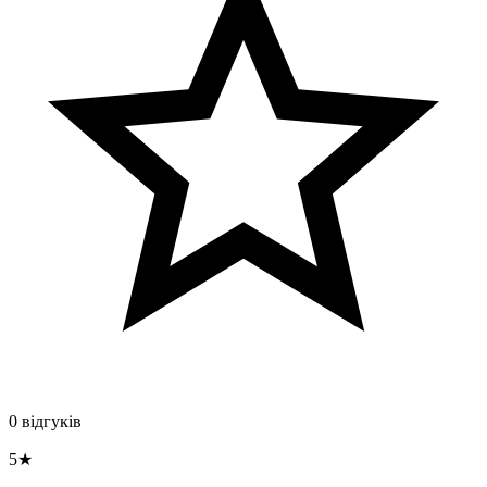
0 відгуків
5★