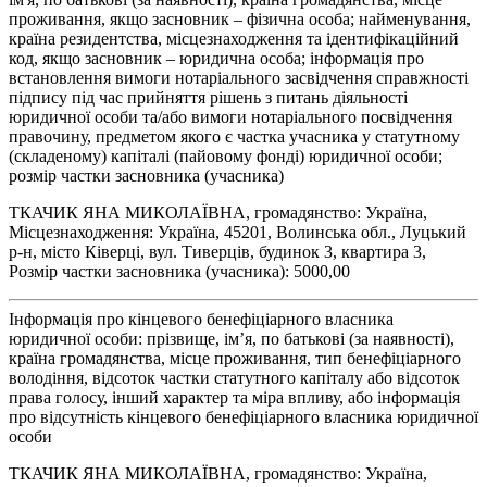
проживання, якщо засновник – фізична особа; найменування,
країна резидентства, місцезнаходження та ідентифікаційний
код, якщо засновник – юридична особа; інформація про
встановлення вимоги нотаріального засвідчення справжності
підпису під час прийняття рішень з питань діяльності
юридичної особи та/або вимоги нотаріального посвідчення
правочину, предметом якого є частка учасника у статутному
(складеному) капіталі (пайовому фонді) юридичної особи;
розмір частки засновника (учасника)
ТКАЧИК ЯНА МИКОЛАЇВНА, громадянство: Україна,
Місцезнаходження: Україна, 45201, Волинська обл., Луцький
р-н, місто Ківерці, вул. Тиверців, будинок 3, квартира 3,
Розмір частки засновника (учасника): 5000,00
Інформація про кінцевого бенефіціарного власника
юридичної особи: прізвище, ім’я, по батькові (за наявності),
країна громадянства, місце проживання, тип бенефіціарного
володіння, відсоток частки статутного капіталу або відсоток
права голосу, інший характер та міра впливу, або інформація
про відсутність кінцевого бенефіціарного власника юридичної
особи
ТКАЧИК ЯНА МИКОЛАЇВНА, громадянство: Україна,