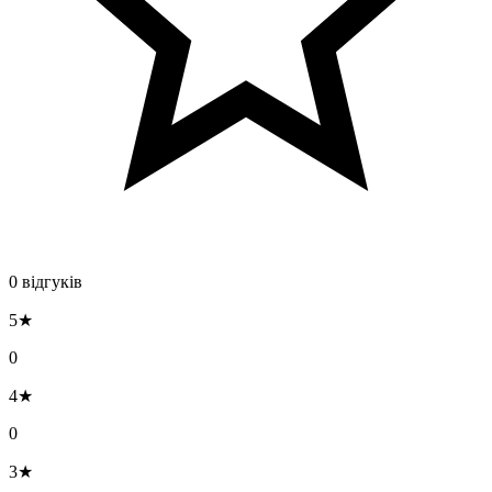
0 відгуків
5★
0
4★
0
3★