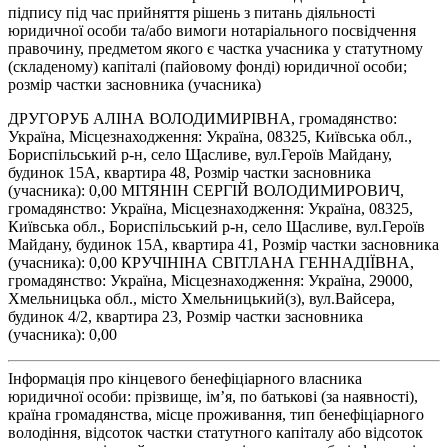
підпису під час прийняття рішень з питань діяльності
юридичної особи та/або вимоги нотаріального посвідчення
правочину, предметом якого є частка учасника у статутному
(складеному) капіталі (пайовому фонді) юридичної особи;
розмір частки засновника (учасника)
ДРУГОРУБ АЛІНА ВОЛОДИМИРІВНА, громадянство:
Україна, Місцезнаходження: Україна, 08325, Київська обл.,
Бориспільський р-н, село Щасливе, вул.Героїв Майдану,
будинок 15А, квартира 48, Розмір частки засновника
(учасника): 0,00 МІТЯНІН СЕРГІЙ ВОЛОДИМИРОВИЧ,
громадянство: Україна, Місцезнаходження: Україна, 08325,
Київська обл., Бориспільський р-н, село Щасливе, вул.Героїв
Майдану, будинок 15А, квартира 41, Розмір частки засновника
(учасника): 0,00 КРУЧІНІНА СВІТЛАНА ГЕННАДІЇВНА,
громадянство: Україна, Місцезнаходження: Україна, 29000,
Хмельницька обл., місто Хмельницький(з), вул.Вайсера,
будинок 4/2, квартира 23, Розмір частки засновника
(учасника): 0,00
Інформація про кінцевого бенефіціарного власника
юридичної особи: прізвище, ім’я, по батькові (за наявності),
країна громадянства, місце проживання, тип бенефіціарного
володіння, відсоток частки статутного капіталу або відсоток