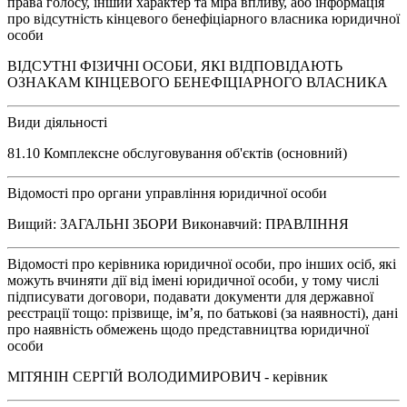
права голосу, інший характер та міра впливу, або інформація
про відсутність кінцевого бенефіціарного власника юридичної
особи
ВІДСУТНІ ФІЗИЧНІ ОСОБИ, ЯКІ ВІДПОВІДАЮТЬ
ОЗНАКАМ КІНЦЕВОГО БЕНЕФІЦІАРНОГО ВЛАСНИКА
Види діяльності
81.10 Комплексне обслуговування об'єктів (основний)
Відомості про органи управління юридичної особи
Вищий: ЗАГАЛЬНІ ЗБОРИ Виконавчий: ПРАВЛІННЯ
Відомості про керівника юридичної особи, про інших осіб, які
можуть вчиняти дії від імені юридичної особи, у тому числі
підписувати договори, подавати документи для державної
реєстрації тощо: прізвище, ім’я, по батькові (за наявності), дані
про наявність обмежень щодо представництва юридичної
особи
МІТЯНІН СЕРГІЙ ВОЛОДИМИРОВИЧ - керівник