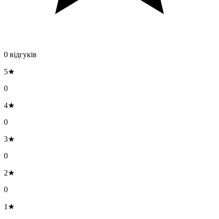
0 відгуків
5★
0
4★
0
3★
0
2★
0
1★