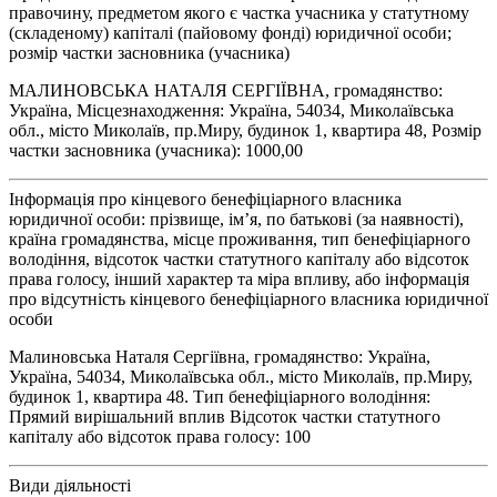
правочину, предметом якого є частка учасника у статутному
(складеному) капіталі (пайовому фонді) юридичної особи;
розмір частки засновника (учасника)
МАЛИНОВСЬКА НАТАЛЯ СЕРГІЇВНА, громадянство:
Україна, Місцезнаходження: Україна, 54034, Миколаївська
обл., місто Миколаїв, пр.Миру, будинок 1, квартира 48, Розмір
частки засновника (учасника): 1000,00
Інформація про кінцевого бенефіціарного власника
юридичної особи: прізвище, ім’я, по батькові (за наявності),
країна громадянства, місце проживання, тип бенефіціарного
володіння, відсоток частки статутного капіталу або відсоток
права голосу, інший характер та міра впливу, або інформація
про відсутність кінцевого бенефіціарного власника юридичної
особи
Малиновська Наталя Сергіївна, громадянство: Україна,
Україна, 54034, Миколаївська обл., місто Миколаїв, пр.Миру,
будинок 1, квартира 48. Тип бенефіціарного володіння:
Прямий вирішальний вплив Відсоток частки статутного
капіталу або відсоток права голосу: 100
Види діяльності