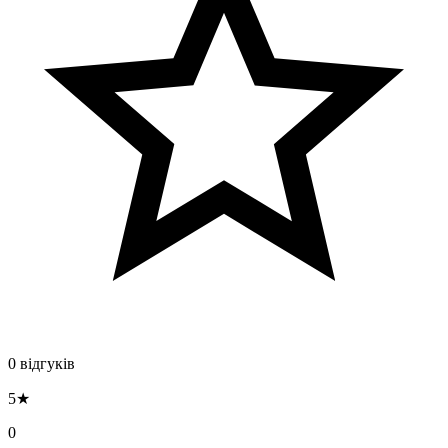
0 відгуків
5★
0