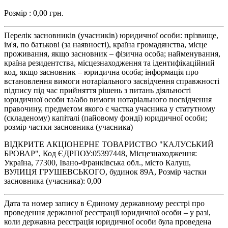
Розмір : 0,00 грн.
Перелік засновників (учасників) юридичної особи: прізвище,
ім'я, по батькові (за наявності), країна громадянства, місце
проживання, якщо засновник – фізична особа; найменування,
країна резидентства, місцезнаходження та ідентифікаційний
код, якщо засновник – юридична особа; інформація про
встановлення вимоги нотаріального засвідчення справжності
підпису під час прийняття рішень з питань діяльності
юридичної особи та/або вимоги нотаріального посвідчення
правочину, предметом якого є частка учасника у статутному
(складеному) капіталі (пайовому фонді) юридичної особи;
розмір частки засновника (учасника)
ВІДКРИТЕ АКЦІОНЕРНЕ ТОВАРИСТВО "КАЛУСЬКИЙ
БРОВАР", Код ЄДРПОУ:05397448, Місцезнаходження:
Україна, 77300, Івано-Франківська обл., місто Калуш,
ВУЛИЦЯ ГРУШЕВСЬКОГО, будинок 89А, Розмір частки
засновника (учасника): 0,00
Дата та номер запису в Єдиному державному реєстрі про
проведення державної реєстрації юридичної особи – у разі,
коли державна реєстрація юридичної особи була проведена