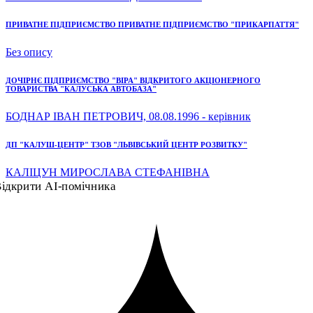
ПРИВАТНЕ ПІДПРИЄМСТВО ПРИВАТНЕ ПІДПРИЄМСТВО "ПРИКАРПАТТЯ"
Без опису
ДОЧІРНЄ ПІДПРИЄМСТВО "ВІРА" ВІДКРИТОГО АКЦІОНЕРНОГО
ТОВАРИСТВА "КАЛУСЬКА АВТОБАЗА"
БОДНАР ІВАН ПЕТРОВИЧ, 08.08.1996 - керівник
ДП "КАЛУШ-ЦЕНТР" ТЗОВ "ЛЬВІВСЬКИЙ ЦЕНТР РОЗВИТКУ"
КАЛІЦУН МИРОСЛАВА СТЕФАНІВНА
ідкрити AI-помічника