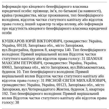
Інформація про кінцевого бенефіціарного власника
юридичної особи: прізвище, ім’я, по батькові (за наявності),
країна громадянства, місце проживання, тип бенефіціарного
володіння, відсоток частки статутного капіталу або відсоток
права голосу, інший характер та міра впливу, або інформація
про відсутність кінцевого бенефіціарного власника юридичної
особи
КУШКАРОВ ЮРІЙ ВІКТОРОВИЧ, громадянство: Україна,
Україна, 69118, Запорізька обл., місто Запоріжжя,
вул.Водограйна, будинок 8, квартира 140. Тип бенефіціарного
володіння: Прямий вирішальний вплив Відсоток частки
статутного капіталу або відсоток права голосу: 31 ШАМАН
МАКСИМ ПЕТРОВИЧ, громадянство: Україна, Україна,
69063, Запорізька обл., місто Запоріжжя, вул.Військкоматська,
будинок 10. Тип бенефіціарного володіння: Прямий
вирішальний вплив Відсоток частки статутного капіталу або
відсоток права голосу: 31 РЯСНОЙ ЄВГЕН МИХАЙЛОВИЧ,
громадянство: Україна, Україна, 69123, Запорізька обл., місто
Запоріжжя, вул.Чотирнадцятого Жовтня, будинок 3, квартира
192. Тип бенефіціарного володіння: Прямий вирішальний
вплив Відсоток частки статутного капіталу або відсоток права
голосу: 38