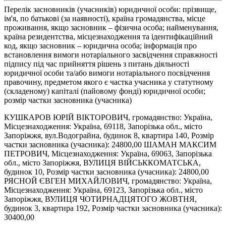
Перелік засновників (учасників) юридичної особи: прізвище,
ім'я, по батькові (за наявності), країна громадянства, місце
проживання, якщо засновник – фізична особа; найменування,
країна резидентства, місцезнаходження та ідентифікаційний
код, якщо засновник – юридична особа; інформація про
встановлення вимоги нотаріального засвідчення справжності
підпису під час прийняття рішень з питань діяльності
юридичної особи та/або вимоги нотаріального посвідчення
правочину, предметом якого є частка учасника у статутному
(складеному) капіталі (пайовому фонді) юридичної особи;
розмір частки засновника (учасника)
КУШКАРОВ ЮРІЙ ВІКТОРОВИЧ, громадянство: Україна,
Місцезнаходження: Україна, 69118, Запорізька обл., місто
Запоріжжя, вул.Водограйна, будинок 8, квартира 140, Розмір
частки засновника (учасника): 24800,00 ШАМАН МАКСИМ
ПЕТРОВИЧ, Місцезнаходження: Україна, 69063, Запорізька
обл., місто Запоріжжя, ВУЛИЦЯ ВІЙСЬККОМАТСЬКА,
будинок 10, Розмір частки засновника (учасника): 24800,00
РЯСНОЙ ЄВГЕН МИХАЙЛОВИЧ, громадянство: Україна,
Місцезнаходження: Україна, 69123, Запорізька обл., місто
Запоріжжя, ВУЛИЦЯ ЧОТИРНАДЦЯТОГО ЖОВТНЯ,
будинок 3, квартира 192, Розмір частки засновника (учасника):
30400,00