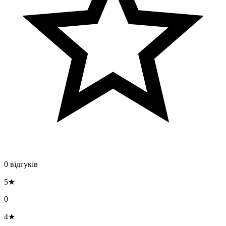
0 відгуків
5★
0
4★