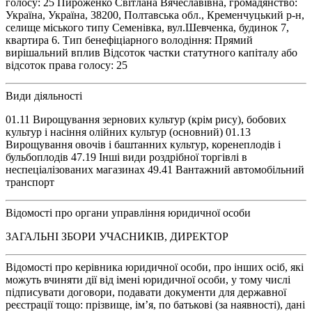
голосу: 25 Пироженко Світлана Вячеславівна, громадянство:
Україна, Україна, 38200, Полтавська обл., Кременчуцький р-н,
селище міського типу Семенівка, вул.Шевченка, будинок 7,
квартира 6. Тип бенефіціарного володіння: Прямий
вирішальний вплив Відсоток частки статутного капіталу або
відсоток права голосу: 25
Види діяльності
01.11 Вирощування зернових культур (крім рису), бобових
культур і насіння олійних культур (основний) 01.13
Вирощування овочів і баштанних культур, коренеплодів і
бульбоплодів 47.19 Інші види роздрібної торгівлі в
неспеціалізованих магазинах 49.41 Вантажний автомобільний
транспорт
Відомості про органи управління юридичної особи
ЗАГАЛЬНІ ЗБОРИ УЧАСНИКІВ, ДИРЕКТОР
Відомості про керівника юридичної особи, про інших осіб, які
можуть вчиняти дії від імені юридичної особи, у тому числі
підписувати договори, подавати документи для державної
реєстрації тощо: прізвище, ім’я, по батькові (за наявності), дані