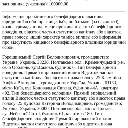
засновника (учасника): 100000,00
Інформація про кінцевого бенефіціарного власника
юридичної особи: прізвище, ім’я, по батькові (за наявності),
країна громадянства, місце проживання, тип бенефіціарного
володіння, відсоток частки статутного капіталу або відсоток
права голосу, інший характер та міра впливу, або інформація
про відсутність кінцевого бенефіціарного власника юридичної
особи
Горошинський Сергій Володимирович, громадянство:
Україна, Україна, 38230, Полтавська обл., Кременчуцький р-н,
село Оболонь, вул.Садова, будинок 6. Тип бенефіціарного
володіння: Прямий вирішальний вплив Відсоток частки
статутного капіталу або відсоток права голосу: 25 Касмініна
Анфіса Вікторівна, громадянство: Україна, Україна, 01133,
місто Київ, вул.Коновальця Євгена, будинок 44А, квартира
492. Тип бенефіціарного володіння: Прямий вирішальний
вплив Відсоток частки статутного капіталу або відсоток права
голосу: 25 Куцовол Катерина Володимирівна, громадянство:
Україна, Україна, 36000, Полтавська обл., місто Полтава,
вул.Небесної Сотні, будинок 61, квартира 180. Тип
бенефіціарного володіння: Прямий вирішальний вплив
Відсоток частки статутного капіталу або відсоток права