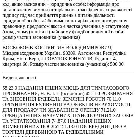
код, якщо засновник – юридична особа; інформація про
встановлення вимоги нотаріального засвідчення справжності
підпису під час прийняття рішень з питань діяльності
юридичної особи та/або вимоги нотаріального посвідчення
правочину, предметом якого є частка учасника у статутному
(складеному) капіталі (пайовому фонді) юридичної особи;
розмір частки засновника (учасника)
ВОСКОБОЄВ КОСТЯНТИН ВОЛОДИМИРОВИЧ,
Місцезнаходження: Україна, 98309, Автономна Республіка
Крим, місто Керч, ПРОВУЛОК ЮННАТІВ, будинок 4,
квартира 68, Розмір частки засновника (учасника): 500,00
Види діяльності
55.23.0 НАДАННЯ ІНШИХ МІСЦЬ ДЛЯ ТИМЧАСОВОГО
ПРОЖИВАННЯ, Н. В. І. Г. (основний) 45.11.0 РОЗБИРАННЯ
ТА ЗНЕСЕННЯ БУДІВЕЛЬ; ЗЕМЛЯНІ РОБОТИ 70.11.0
ОРГАНІЗАЦІЯ БУДІВНИЦТВА ОБ'ЄКТІВ НЕРУХОМОСТІ
ДЛЯ ПРОДАЖУ ЧИ ЗДАВАННЯ В ОРЕНДУ 71.21.0
ОРЕНДА ІНШИХ НАЗЕМНИХ ТРАНСПОРТНИХ ЗАСОБІВ
ТА УСТАТКОВАННЯ 74.87.0 НАДАННЯ ІНШИХ
КОМЕРЦІЙНИХ ПОСЛУГ 51.13.0 ПОСЕРЕДНИЦТВО В
ТОРГІВЛІ ДЕРЕВИНОЮ ТА БУДІВЕЛЬНИМИ