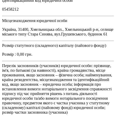
Ідентифікаційний код юридичної особи
05458212
Місцезнаходження юридичної особи
Україна, 31400, Хмельницька обл., Хмельницький р-н, селище
міського типу Стара Синява, вул.Грушевського, будинок 61
Розмір статутного (складеного) капіталу (пайового фонду)
Розмір : 0,00 грн.
Перелік засновників (учасників) юридичної особи: прізвище,
ім'я, по батькові (за наявності), країна громадянства, місце
проживання, якщо засновник – фізична особа; найменування,
країна резидентства, місцезнаходження та ідентифікаційний
код, якщо засновник – юридична особа; інформація про
встановлення вимоги нотаріального засвідчення справжності
підпису під час прийняття рішень з питань діяльності
юридичної особи та/або вимоги нотаріального посвідчення
правочину, предметом якого є частка учасника у статутному
(складеному) капіталі (пайовому фонді) юридичної особи;
розмір частки засновника (учасника)