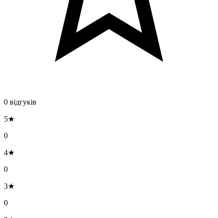
0 відгуків
5★
0
4★
0
3★
0