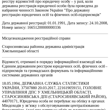
реєстру відомостей про юридичну особу – у разі, коли
державна реєстрація юридичної особи була проведена до
набрання чинності Законом України "Про державну
реєстрацію юридичних осіб та фізичних осіб-підприємців"
Дата державної реєстрації: 01.01.1991, Дата запису: 24.10.2008,
Номер запису: 16651200000000336
Місцезнаходження реєстраційної справи
Старосинявська районна державна адміністрація
Хмельницької області
Відомості, отримані в порядку інформаційної взаємодії між
Єдиним державним реєстром юридичних осіб, фізичних осіб -
підприємців та громадських формувань та інформаційними
системами державних органів
18.05.1994, ДЕРЖАВНА СЛУЖБА СТАТИСТИКИ
УКРАЇНИ, 37507880 20.03.2017, 221619059151, ГОЛОВНЕ
УПРАВЛІННЯ ДПС У ХМЕЛЬНИЦЬКІЙ ОБЛАСТІ,
СТАРОСИНЯВСЬКА ДПІ (СТАРОСИНЯВСЬКИЙ РАЙОН),
44070171, Юридична особа не перебуває на обліку в органах
Міндоходів у зв’язку з обслуговуванням централізованою
бухгалтерією, (дані про взяття на облік як платника податків)