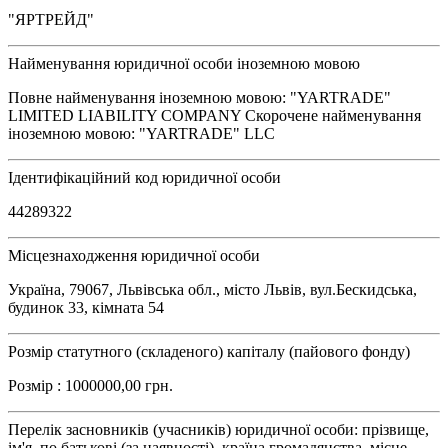
"ЯРТРЕЙД"
Найменування юридичної особи іноземною мовою
Повне найменування іноземною мовою: "YARTRADE"
LIMITED LIABILITY COMPANY Скорочене найменування
іноземною мовою: "YARTRADE" LLC
Ідентифікаційний код юридичної особи
44289322
Місцезнаходження юридичної особи
Україна, 79067, Львівська обл., місто Львів, вул.Бескидська,
будинок 33, кімната 54
Розмір статутного (складеного) капіталу (пайового фонду)
Розмір : 1000000,00 грн.
Перелік засновників (учасників) юридичної особи: прізвище,
ім'я, по батькові (за наявності), країна громадянства, місце