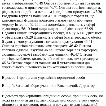
звуку й зображення 46.49 Оптова торгівля іншими товарами
господарського призначення 46.71 Оптова торгівля твердим,
рідким, газоподібним паливом і подібними продуктами 47.30
Роздрібна торгівля пальним 47.91 Роздрібна торгівля, що
здійснюється фірмами поштового замовлення або через
мережу Інтернет 52.29 Інша допоміжна діяльність у сфері
транспорту 58.19 Інші види видавничої діяльності 63.99
Надання інших інформаційних послуг, н.в.і.у. 69.10 Діяльність
у сфері права 69.20 Діяльність у сфері бухгалтерського обліку
й аудиту; консультування з питань оподаткування 46.41
Оптова торгівля текстильними товарами 46.42 Оптова
торгівля одягом і взуттям 46.44 Оптова торгівля фарфором,
скляним посудом і засобами для чищення 46.47 Оптова
торгівля меблями, килимами й освітлювальним приладдям
46.64 Оптова торгівля машинами й устаткованням для
текстильного, швейного та трикотажного виробництва
Відомості про органи управління юридичної особи
Вищий: Загальні збори учасників Виконавчий: Директор
Відомості про керівника юридичної особи, про інших осіб, які
можуть вчиняти дії від імені юридичної особи, у тому числі
підписувати договори, подавати документи для державної