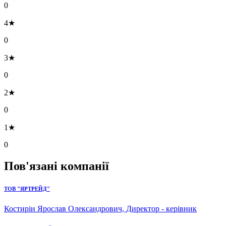
0
4★
0
3★
0
2★
0
1★
0
Пов'язані компанії
ТОВ "ЯРТРЕЙД"
Костирін Ярослав Олександрович, Директор - керівник