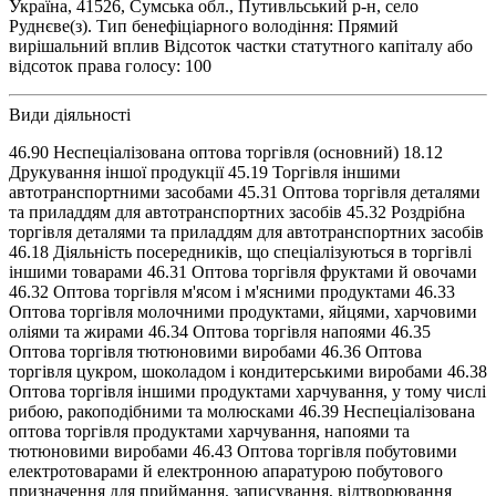
Україна, 41526, Сумська обл., Путивльський р-н, село
Руднєве(з). Тип бенефіціарного володіння: Прямий
вирішальний вплив Відсоток частки статутного капіталу або
відсоток права голосу: 100
Види діяльності
46.90 Неспеціалізована оптова торгівля (основний) 18.12
Друкування іншої продукції 45.19 Торгівля іншими
автотранспортними засобами 45.31 Оптова торгівля деталями
та приладдям для автотранспортних засобів 45.32 Роздрібна
торгівля деталями та приладдям для автотранспортних засобів
46.18 Діяльність посередників, що спеціалізуються в торгівлі
іншими товарами 46.31 Оптова торгівля фруктами й овочами
46.32 Оптова торгівля м'ясом і м'ясними продуктами 46.33
Оптова торгівля молочними продуктами, яйцями, харчовими
оліями та жирами 46.34 Оптова торгівля напоями 46.35
Оптова торгівля тютюновими виробами 46.36 Оптова
торгівля цукром, шоколадом і кондитерськими виробами 46.38
Оптова торгівля іншими продуктами харчування, у тому числі
рибою, ракоподібними та молюсками 46.39 Неспеціалізована
оптова торгівля продуктами харчування, напоями та
тютюновими виробами 46.43 Оптова торгівля побутовими
електротоварами й електронною апаратурою побутового
призначення для приймання, записування, відтворювання