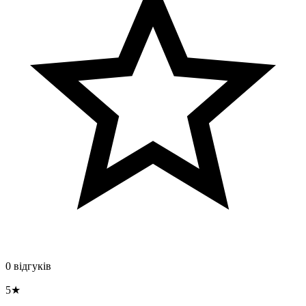
0 відгуків
5★