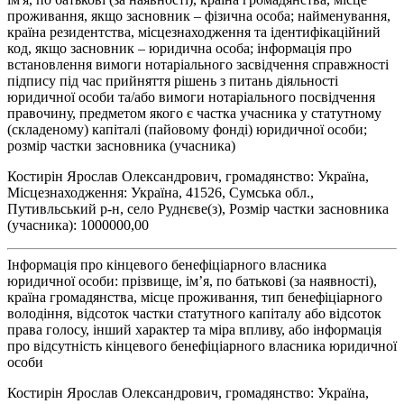
проживання, якщо засновник – фізична особа; найменування,
країна резидентства, місцезнаходження та ідентифікаційний
код, якщо засновник – юридична особа; інформація про
встановлення вимоги нотаріального засвідчення справжності
підпису під час прийняття рішень з питань діяльності
юридичної особи та/або вимоги нотаріального посвідчення
правочину, предметом якого є частка учасника у статутному
(складеному) капіталі (пайовому фонді) юридичної особи;
розмір частки засновника (учасника)
Костирін Ярослав Олександрович, громадянство: Україна,
Місцезнаходження: Україна, 41526, Сумська обл.,
Путивльський р-н, село Руднєве(з), Розмір частки засновника
(учасника): 1000000,00
Інформація про кінцевого бенефіціарного власника
юридичної особи: прізвище, ім’я, по батькові (за наявності),
країна громадянства, місце проживання, тип бенефіціарного
володіння, відсоток частки статутного капіталу або відсоток
права голосу, інший характер та міра впливу, або інформація
про відсутність кінцевого бенефіціарного власника юридичної
особи
Костирін Ярослав Олександрович, громадянство: Україна,