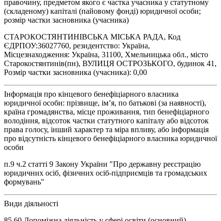
правочину, предметом якого є частка учасника у статутному
(складеному) капіталі (пайовому фонді) юридичної особи;
розмір частки засновника (учасника)
СТАРОКОСТЯНТИНІВСЬКА МІСЬКА РАДА, Код
ЄДРПОУ:36027760, резидентство: Україна,
Місцезнаходження: Україна, 31100, Хмельницька обл., місто
Старокостянтинів(пн), ВУЛИЦЯ ОСТРОЗЬКОГО, будинок 41,
Розмір частки засновника (учасника): 0,00
Інформація про кінцевого бенефіціарного власника
юридичної особи: прізвище, ім’я, по батькові (за наявності),
країна громадянства, місце проживання, тип бенефіціарного
володіння, відсоток частки статутного капіталу або відсоток
права голосу, інший характер та міра впливу, або інформація
про відсутність кінцевого бенефіціарного власника юридичної
особи
п.9 ч.2 статті 9 Закону України "Про державну реєстрацію
юридичних осіб, фізичних осіб-підприємців та громадських
формувань"
Види діяльності
85.60 Допоміжна діяльність у сфері освіти (основний)