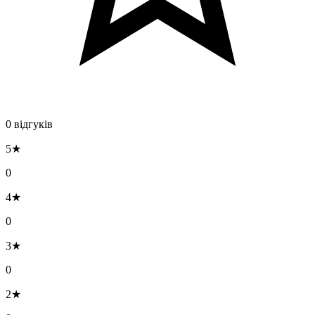
0 відгуків
5★
0
4★
0
3★
0
2★