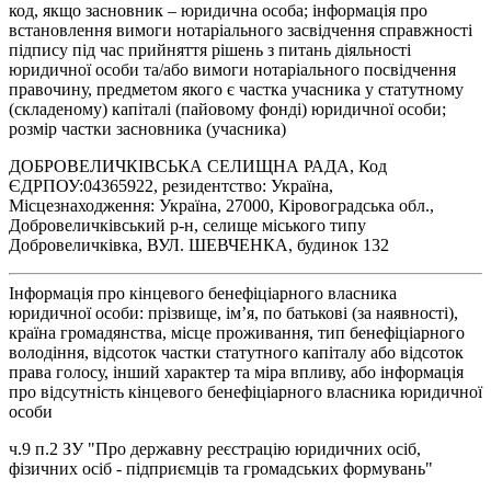
код, якщо засновник – юридична особа; інформація про
встановлення вимоги нотаріального засвідчення справжності
підпису під час прийняття рішень з питань діяльності
юридичної особи та/або вимоги нотаріального посвідчення
правочину, предметом якого є частка учасника у статутному
(складеному) капіталі (пайовому фонді) юридичної особи;
розмір частки засновника (учасника)
ДОБРОВЕЛИЧКІВСЬКА СЕЛИЩНА РАДА, Код
ЄДРПОУ:04365922, резидентство: Україна,
Місцезнаходження: Україна, 27000, Кіровоградська обл.,
Добровеличківський р-н, селище міського типу
Добровеличківка, ВУЛ. ШЕВЧЕНКА, будинок 132
Інформація про кінцевого бенефіціарного власника
юридичної особи: прізвище, ім’я, по батькові (за наявності),
країна громадянства, місце проживання, тип бенефіціарного
володіння, відсоток частки статутного капіталу або відсоток
права голосу, інший характер та міра впливу, або інформація
про відсутність кінцевого бенефіціарного власника юридичної
особи
ч.9 п.2 ЗУ "Про державну реєстрацію юридичних осіб,
фізичних осіб - підприємців та громадських формувань"