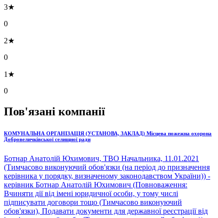
3★
0
2★
0
1★
0
Пов'язані компанії
КОМУНАЛЬНА ОРГАНІЗАЦІЯ (УСТАНОВА, ЗАКЛАД) Місцева пожежна охорона
Добровеличківської селищної ради
Ботнар Анатолій Юхимович, ТВО Начальника, 11.01.2021
(Тимчасово виконуючий обов'язки (на період до призначення
керівника у порядку, визначеному законодавством України)) -
керівник Ботнар Анатолій Юхимович (Повноваження:
Вчиняти дії від імені юридичної особи, у тому числі
підписувати договори тощо (Тимчасово виконуючий
обов'язки), Подавати документи для державної реєстрації від