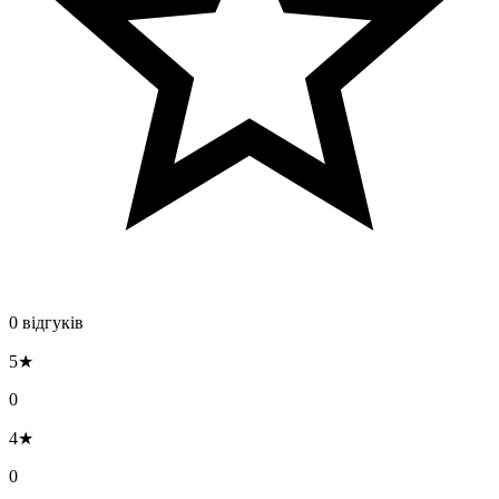
0 відгуків
5★
0
4★
0