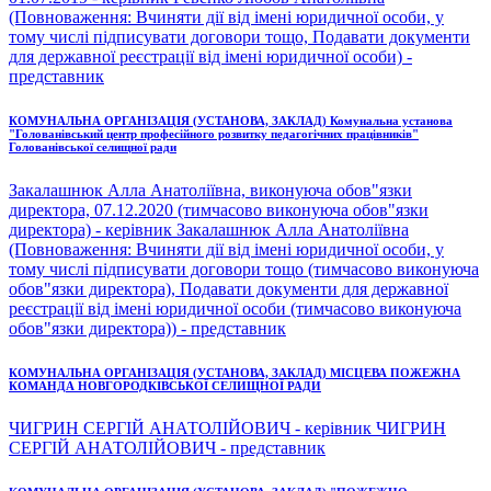
(Повноваження: Вчиняти дії від імені юридичної особи, у
тому числі підписувати договори тощо, Подавати документи
для державної реєстрації від імені юридичної особи) -
представник
КОМУНАЛЬНА ОРГАНІЗАЦІЯ (УСТАНОВА, ЗАКЛАД) Комунальна установа
"Голованівський центр професійного розвитку педагогічних працівників"
Голованівської селищної ради
Закалашнюк Алла Анатоліївна, виконуюча обов"язки
директора, 07.12.2020 (тимчасово виконуюча обов"язки
директора) - керівник Закалашнюк Алла Анатоліївна
(Повноваження: Вчиняти дії від імені юридичної особи, у
тому числі підписувати договори тощо (тимчасово виконуюча
обов"язки директора), Подавати документи для державної
реєстрації від імені юридичної особи (тимчасово виконуюча
обов"язки директора)) - представник
КОМУНАЛЬНА ОРГАНІЗАЦІЯ (УСТАНОВА, ЗАКЛАД) МІСЦЕВА ПОЖЕЖНА
КОМАНДА НОВГОРОДКІВСЬКОЇ СЕЛИЩНОЇ РАДИ
ЧИГРИН СЕРГІЙ АНАТОЛІЙОВИЧ - керівник ЧИГРИН
СЕРГІЙ АНАТОЛІЙОВИЧ - представник