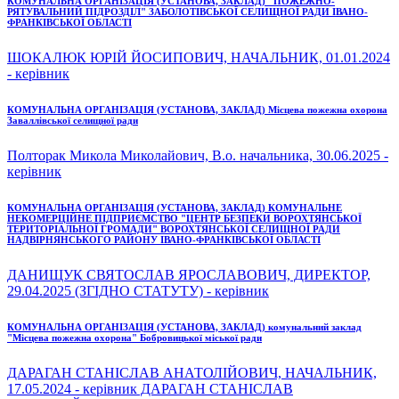
КОМУНАЛЬНА ОРГАНІЗАЦІЯ (УСТАНОВА, ЗАКЛАД) "ПОЖЕЖНО-
РЯТУВАЛЬНИЙ ПІДРОЗДІЛ" ЗАБОЛОТІВСЬКОЇ СЕЛИЩНОЇ РАДИ ІВАНО-
ФРАНКІВСЬКОЇ ОБЛАСТІ
ШОКАЛЮК ЮРІЙ ЙОСИПОВИЧ, НАЧАЛЬНИК, 01.01.2024
- керівник
КОМУНАЛЬНА ОРГАНІЗАЦІЯ (УСТАНОВА, ЗАКЛАД) Місцева пожежна охорона
Заваллівської селищної ради
Полторак Микола Миколайович, В.о. начальника, 30.06.2025 -
керівник
КОМУНАЛЬНА ОРГАНІЗАЦІЯ (УСТАНОВА, ЗАКЛАД) КОМУНАЛЬНЕ
НЕКОМЕРЦІЙНЕ ПІДПРИЄМСТВО "ЦЕНТР БЕЗПЕКИ ВОРОХТЯНСЬКОЇ
ТЕРИТОРІАЛЬНОЇ ГРОМАДИ" ВОРОХТЯНСЬКОЇ СЕЛИЩНОЇ РАДИ
НАДВІРНЯНСЬКОГО РАЙОНУ ІВАНО-ФРАНКІВСЬКОЇ ОБЛАСТІ
ДАНИЩУК СВЯТОСЛАВ ЯРОСЛАВОВИЧ, ДИРЕКТОР,
29.04.2025 (ЗГІДНО СТАТУТУ) - керівник
КОМУНАЛЬНА ОРГАНІЗАЦІЯ (УСТАНОВА, ЗАКЛАД) комунальний заклад
"Місцева пожежна охорона" Бобровицької міської ради
ДАРАГАН СТАНІСЛАВ АНАТОЛІЙОВИЧ, НАЧАЛЬНИК,
17.05.2024 - керівник ДАРАГАН СТАНІСЛАВ