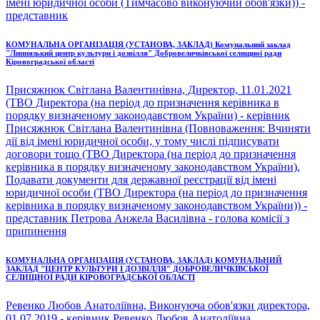
імені юридичної особи (Тимчасово виконуючий обов'язки)) -
представник
КОМУНАЛЬНА ОРГАНІЗАЦІЯ (УСТАНОВА, ЗАКЛАД) Комунальний заклад
"Липнязький центр культури і дозвілля" Добровеличківської селищної ради
Кіровоградської області
Присяжнюк Світлана Валентинівна, Директор, 11.01.2021
(ТВО Директора (на період до призначення керівника в
порядку визначеному законодавством України) - керівник
Присяжнюк Світлана Валентинівна (Повноваження: Вчиняти
дії від імені юридичної особи, у тому числі підписувати
договори тощо (ТВО Директора (на період до призначення
керівника в порядку визначеному законодавством України),
Подавати документи для державної реєстрації від імені
юридичної особи (ТВО Директора (на період до призначення
керівника в порядку визначеному законодавством України)) -
представник Петрова Анжела Василівна - голова комісії з
припинення
КОМУНАЛЬНА ОРГАНІЗАЦІЯ (УСТАНОВА, ЗАКЛАД) КОМУНАЛЬНИЙ
ЗАКЛАД "ЦЕНТР КУЛЬТУРИ І ДОЗВІЛЛЯ" ДОБРОВЕЛИЧКІВСЬКОЇ
СЕЛИЩНОЇ РАДИ КІРОВОГРАДСЬКОЇ ОБЛАСТІ
Ревенко Любов Анатоліївна, Виконуюча обов'язки директора,
01.07.2019 - керівник Ревенко Любов Анатоліївна