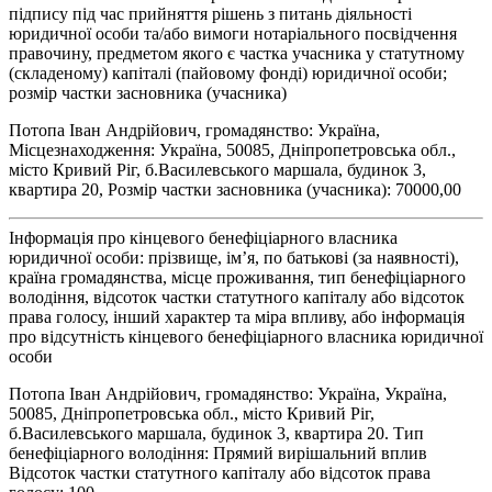
підпису під час прийняття рішень з питань діяльності
юридичної особи та/або вимоги нотаріального посвідчення
правочину, предметом якого є частка учасника у статутному
(складеному) капіталі (пайовому фонді) юридичної особи;
розмір частки засновника (учасника)
Потопа Іван Андрійович, громадянство: Україна,
Місцезнаходження: Україна, 50085, Дніпропетровська обл.,
місто Кривий Ріг, б.Василевського маршала, будинок 3,
квартира 20, Розмір частки засновника (учасника): 70000,00
Інформація про кінцевого бенефіціарного власника
юридичної особи: прізвище, ім’я, по батькові (за наявності),
країна громадянства, місце проживання, тип бенефіціарного
володіння, відсоток частки статутного капіталу або відсоток
права голосу, інший характер та міра впливу, або інформація
про відсутність кінцевого бенефіціарного власника юридичної
особи
Потопа Іван Андрійович, громадянство: Україна, Україна,
50085, Дніпропетровська обл., місто Кривий Ріг,
б.Василевського маршала, будинок 3, квартира 20. Тип
бенефіціарного володіння: Прямий вирішальний вплив
Відсоток частки статутного капіталу або відсоток права