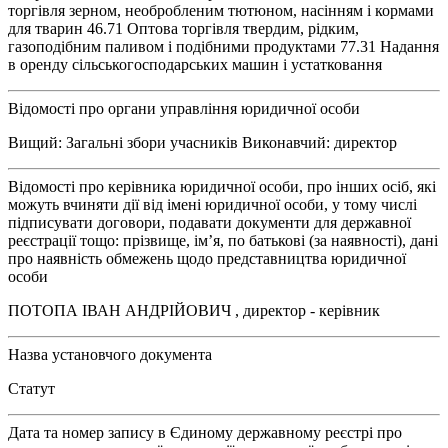
торгівля зерном, необробленим тютюном, насінням і кормами
для тварин 46.71 Оптова торгівля твердим, рідким,
газоподібним паливом і подібними продуктами 77.31 Надання
в оренду сільськогосподарських машин і устатковання
Відомості про органи управління юридичної особи
Вищий: Загальні збори учасників Виконавчий: директор
Відомості про керівника юридичної особи, про інших осіб, які
можуть вчиняти дії від імені юридичної особи, у тому числі
підписувати договори, подавати документи для державної
реєстрації тощо: прізвище, ім’я, по батькові (за наявності), дані
про наявність обмежень щодо представництва юридичної
особи
ПОТОПА ІВАН АНДРІЙОВИЧ , директор - керівник
Назва установчого документа
Статут
Дата та номер запису в Єдиному державному реєстрі про