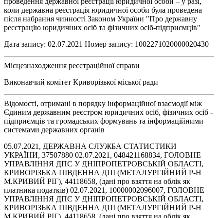
проведення державної реєстрації юридичної особи – у разі,
коли державна реєстрація юридичної особи була проведена
після набрання чинності Законом України "Про державну
реєстрацію юридичних осіб та фізичних осіб-підприємців"
Дата запису: 02.07.2021 Номер запису: 1002271020000020430
Місцезнаходження реєстраційної справи
Виконавчий комітет Криворізької міської ради
Відомості, отримані в порядку інформаційної взаємодії між
Єдиним державним реєстром юридичних осіб, фізичних осіб -
підприємців та громадських формувань та інформаційними
системами державних органів
05.07.2021, ДЕРЖАВНА СЛУЖБА СТАТИСТИКИ
УКРАЇНИ, 37507880 02.07.2021, 048421168834, ГОЛОВНЕ
УПРАВЛІННЯ ДПС У ДНІПРОПЕТРОВСЬКІЙ ОБЛАСТІ,
КРИВОРІЗЬКА ПІВДЕННА ДПІ (МЕТАЛУРГІЙНИЙ Р-Н
М.КРИВИЙ РІГ), 44118658, (дані про взяття на облік як
платника податків) 02.07.2021, 10000002096007, ГОЛОВНЕ
УПРАВЛІННЯ ДПС У ДНІПРОПЕТРОВСЬКІЙ ОБЛАСТІ,
КРИВОРІЗЬКА ПІВДЕННА ДПІ (МЕТАЛУРГІЙНИЙ Р-Н
М.КРИВИЙ РІГ), 44118658, (дані про взяття на облік як