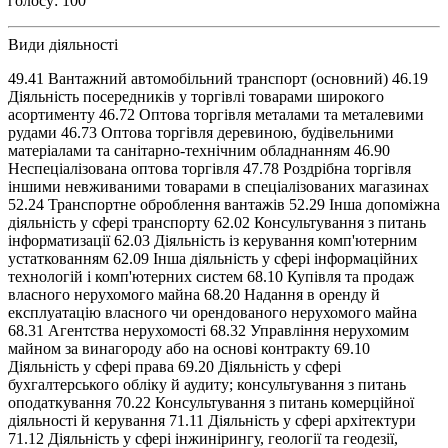
голосу: 100
Види діяльності
49.41 Вантажний автомобільний транспорт (основний) 46.19
Діяльність посередників у торгівлі товарами широкого
асортименту 46.72 Оптова торгівля металами та металевими
рудами 46.73 Оптова торгівля деревиною, будівельними
матеріалами та санітарно-технічним обладнанням 46.90
Неспеціалізована оптова торгівля 47.78 Роздрібна торгівля
іншими невживаними товарами в спеціалізованих магазинах
52.24 Транспортне оброблення вантажів 52.29 Інша допоміжна
діяльність у сфері транспорту 62.02 Консультування з питань
інформатизації 62.03 Діяльність із керування комп'ютерним
устаткованням 62.09 Інша діяльність у сфері інформаційних
технологій і комп'ютерних систем 68.10 Купівля та продаж
власного нерухомого майна 68.20 Надання в оренду й
експлуатацію власного чи орендованого нерухомого майна
68.31 Агентства нерухомості 68.32 Управління нерухомим
майном за винагороду або на основі контракту 69.10
Діяльність у сфері права 69.20 Діяльність у сфері
бухгалтерського обліку й аудиту; консультування з питань
оподаткування 70.22 Консультування з питань комерційної
діяльності й керування 71.11 Діяльність у сфері архітектури
71.12 Діяльність у сфері інжинірингу, геології та геодезії,