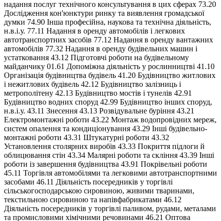
надання послуг технічного консультування в цих сферах 73.20
Дослідження кон'юнктури ринку та виявлення громадської
думки 74.90 Інша професійна, наукова та технічна діяльність,
н.в.і.у. 77.11 Надання в оренду автомобілів і легкових
автотранспортних засобів 77.12 Надання в оренду вантажних
автомобілів 77.32 Надання в оренду будівельних машин і
устатковання 43.12 Підготовчі роботи на будівельному
майданчику 01.61 Допоміжна діяльність у рослинництві 41.10
Організація будівництва будівель 41.20 Будівництво житлових
і нежитлових будівель 42.12 Будівництво залізниць і
метрополітену 42.13 Будівництво мостів і тунелів 42.91
Будівництво водних споруд 42.99 Будівництво інших споруд,
н.в.і.у. 43.11 Знесення 43.13 Розвідувальне буріння 43.21
Електромонтажні роботи 43.22 Монтаж водопровідних мереж,
систем опалення та кондиціонування 43.29 Інші будівельно-
монтажні роботи 43.31 Штукатурні роботи 43.32
Установлення столярних виробів 43.33 Покриття підлоги й
облицювання стін 43.34 Малярні роботи та скління 43.39 Інші
роботи із завершення будівництва 43.91 Покрівельні роботи
45.11 Торгівля автомобілями та легковими автотранспортними
засобами 46.11 Діяльність посередників у торгівлі
сільськогосподарською сировиною, живими тваринами,
текстильною сировиною та напівфабрикатами 46.12
Діяльність посередників у торгівлі паливом, рудами, металами
та промисловими хімічними речовинами 46.21 Оптова