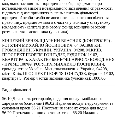
код, якщо засновник – юридична особа; інформація про
встановлення вимоги нотаріального засвідчення справжності
підпису під час прийняття рішень з питань діяльності
юридичної особи та/або вимоги нотаріального посвідчення
правочину, предметом якого є частка учасника у статутному
(складеному) капіталі (пайовому фонді) юридичної особи;
розмір частки засновника (учасника)
КІНЦЕВИЙ БЕНЕФІЦІАРНИЙ ВЛАСНИК (КОНТРОЛЕР) -
РОГУЛИЧ МИХАЙЛО ЙОСИПОВИЧ, 04.09.1968 Р.Н.,
ГРОМАДЯНИН УКРАЇНИ, УКРАЇНА, 04208, М.КИЇВ,
ПРОСПЕКТ ГЕОРГІЯ ГОНГАДЗЕ, БУДИНОК 1/102,
КВАРТИРА 5, ХАРАКТЕР БЕНЕФІЦІАРНОГО ВОЛОДІННЯ
- ПРЯМЕ 100%9. РОГУЛИЧ МИХАЙЛО ЙОСИПОВИЧ,
громадянство: Україна, Місцезнаходження: Україна, 04208,
місто Київ, ПРОСПЕКТ ГЕОРГІЯ ГОНГАДЗЕ, будинок 1/102,
квартира 5, Розмір частки засновника (учасника): 1000,00
Види діяльності
56.10 Діяльність ресторанів, надання послуг мобільного
харчування (основний) 96.02 Надання послуг перукарнями та
салонами краси 56.21 Постачання готових страв для подій
56.29 Постачання інших готових страв 68.20 Надання в