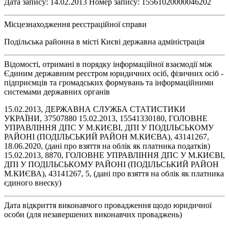
Дата запису: 14.02.2013 Номер запису: 15561020000046202
Місцезнаходження реєстраційної справи
Подільська районна в місті Києві державна адміністрація
Відомості, отримані в порядку інформаційної взаємодії між
Єдиним державним реєстром юридичних осіб, фізичних осіб -
підприємців та громадських формувань та інформаційними
системами державних органів
15.02.2013, ДЕРЖАВНА СЛУЖБА СТАТИСТИКИ
УКРАЇНИ, 37507880 15.02.2013, 15541330180, ГОЛОВНЕ
УПРАВЛІННЯ ДПС У М.КИЄВІ, ДПІ У ПОДІЛЬСЬКОМУ
РАЙОНІ (ПОДІЛЬСЬКИЙ РАЙОН М.КИЄВА), 43141267,
18.06.2020, (дані про взяття на облік як платника податків)
15.02.2013, 8870, ГОЛОВНЕ УПРАВЛІННЯ ДПС У М.КИЄВІ,
ДПІ У ПОДІЛЬСЬКОМУ РАЙОНІ (ПОДІЛЬСЬКИЙ РАЙОН
М.КИЄВА), 43141267, 5, (дані про взяття на облік як платника
єдиного внеску)
Дата відкриття виконавчого провадження щодо юридичної
особи (для незавершених виконавчих проваджень)