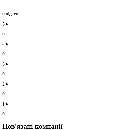
0 відгуків
5★
0
4★
0
3★
0
2★
0
1★
0
Пов'язані компанії