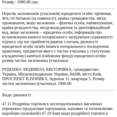
Розмір : 1000,00 грн.
Перелік засновників (учасників) юридичної особи: прізвище,
ім'я, по батькові (за наявності), країна громадянства, місце
проживання, якщо засновник – фізична особа; найменування,
країна резидентства, місцезнаходження та ідентифікаційний
код, якщо засновник – юридична особа; інформація про
встановлення вимоги нотаріального засвідчення справжності
підпису під час прийняття рішень з питань діяльності
юридичної особи та/або вимоги нотаріального посвідчення
правочину, предметом якого є частка учасника у статутному
(складеному) капіталі (пайовому фонді) юридичної особи;
розмір частки засновника (учасника)
РУДЕНКО ЛЮДМИЛА ВІКТОРІВНА, громадянство:
Україна, Місцезнаходження: Україна, 04208, місто Київ,
ПРОСПЕКТ В.ПОРИКА, будинок 11, квартира 5, Розмір
частки засновника (учасника): 1000,00
Види діяльності
47.11 Роздрібна торгівля в неспеціалізованих магазинах
переважно продуктами харчування, напоями та тютюновими
виробами (основний) 47.19 Інші види роздрібної торгівлі в