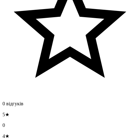
0 відгуків
5★
0
4★