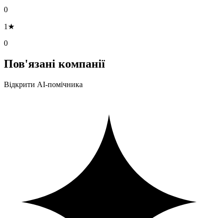
0
1★
0
Пов'язані компанії
Відкрити AI-помічника