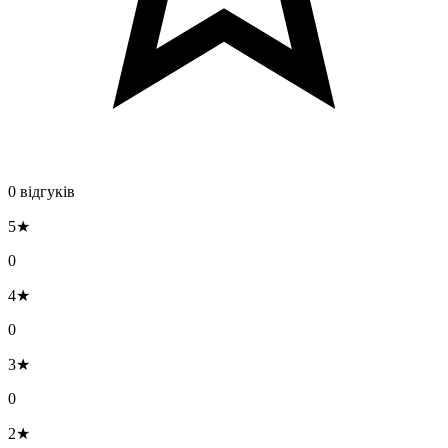
0 відгуків
5★
0
4★
0
3★
0
2★