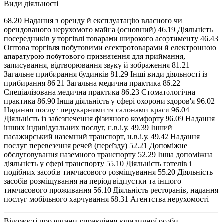
Види діяльності
68.20 Надання в оренду й експлуатацію власного чи
орендованого нерухомого майна (основний) 46.19 Діяльність
посередників у торгівлі товарами широкого асортименту 46.43
Оптова торгівля побутовими електротоварами й електронною
апаратурою побутового призначення для приймання,
записування, відтворювання звуку й зображення 81.21
Загальне прибирання будинків 81.29 Інші види діяльності із
прибирання 86.21 Загальна медична практика 86.22
Спеціалізована медична практика 86.23 Стоматологічна
практика 86.90 Інша діяльність у сфері охорони здоров'я 96.02
Надання послуг перукарнями та салонами краси 96.04
Діяльність із забезпечення фізичного комфорту 96.09 Надання
інших індивідуальних послуг, н.в.і.у. 49.39 Інший
пасажирський наземний транспорт, н.в.і.у. 49.42 Надання
послуг перевезення речей (переїзду) 52.21 Допоміжне
обслуговування наземного транспорту 52.29 Інша допоміжна
діяльність у сфері транспорту 55.10 Діяльність готелів і
подібних засобів тимчасового розміщування 55.20 Діяльність
засобів розміщування на період відпустки та іншого
тимчасового проживання 56.10 Діяльність ресторанів, надання
послуг мобільного харчування 68.31 Агентства нерухомості
Відомості про органи управління юридичної особи