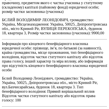
правочину, предметом якого є частка учасника у статутному
(складеному) капіталі (пайовому фонді) юридичної особи;
розмір частки засновника (учасника)
БЄЛИЙ ВОЛОДИМИР ЛЕОНІДОВИЧ, громадянство:
Україна, Місцезнаходження: Україна, 50025, Дніпропетровська
обл., місто Кривий Ріг, ВУЛИЦЯ ПЕРЕКОПСЬКА, будинок
18, квартира 3, Розмір частки засновника (учасника): 9900,00
Інформація про кінцевого бенефіціарного власника
юридичної особи: прізвище, ім’я, по батькові (за наявності),
країна громадянства, місце проживання, тип бенефіціарного
володіння, відсоток частки статутного капіталу або відсоток
права голосу, інший характер та міра впливу, або інформація
про відсутність кінцевого бенефіціарного власника юридичної
особи
Бєлий Володимир Леонідович, громадянство: Україна,
Україна, 50025, Дніпропетровська обл., місто Кривий Ріг,
вул.Бахчисарайська, будинок 18, квартира 3. Тип
бенефіціарного володіння: Прямий вирішальний вплив
Відсоток частки статутного капіталу або відсоток права
голосу: 100