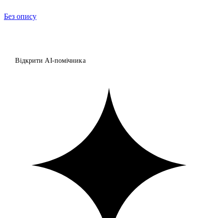
Без опису
Відкрити AI-помічника