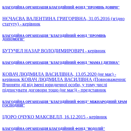
БЛАГОДІЙНА ОРГАНІЗАЦІЯ БЛАГОДІЙНИЙ ФОНД "ПРОМІНЬ ДОВІРИ"
НЄЧАЄВА ВАЛЕНТИНА ГРИГОРІВНА, 31.05.2016 (згідно
статуту) - керівник
БЛАГОДІЙНА ОРГАНІЗАЦІЯ "БЛАГОДІЙНИЙ ФОНД "ПРОМІНЬ
ДОПОМОГИ"
БУТУЧЕЛ НАЗАР ВОЛОДИМИРОВИЧ - керівник
БЛАГОДІЙНА ОРГАНІЗАЦІЯ "БЛАГОДІЙНИЙ ФОНД "МАМА І ДИТИНА"
КОВАЧ ЛЮДМИЛА ВАСИЛІВНА, 13.05.2020 (не має) -
керівник КОВАЧ ЛЮДМИЛА ВАСИЛІВНА (Повноваження:
Вчиняти дії від імені юридичної особи, у тому числі
підписувати договори тощо (не має)) - представник
БЛАГОДІЙНА ОРГАНІЗАЦІЯ "БЛАГОДІЙНИЙ ФОНД" МІЖНАРОДНИЙ ХРАМ
ГОСПОДНІЙ"
ІДОРО ОЧУКО МАКСВЕЛЛ, 16.12.2015 - керівник
БЛАГОДІЙНА ОРГАНІЗАЦІЯ БЛАГОДІЙНИЙ ФОНД "ВОДОЛІЙ"