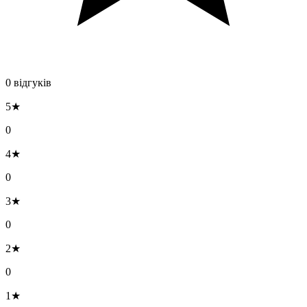
0 відгуків
5★
0
4★
0
3★
0
2★
0
1★