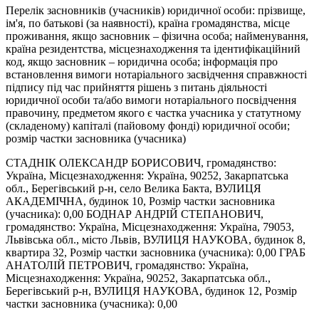
Перелік засновників (учасників) юридичної особи: прізвище,
ім'я, по батькові (за наявності), країна громадянства, місце
проживання, якщо засновник – фізична особа; найменування,
країна резидентства, місцезнаходження та ідентифікаційний
код, якщо засновник – юридична особа; інформація про
встановлення вимоги нотаріального засвідчення справжності
підпису під час прийняття рішень з питань діяльності
юридичної особи та/або вимоги нотаріального посвідчення
правочину, предметом якого є частка учасника у статутному
(складеному) капіталі (пайовому фонді) юридичної особи;
розмір частки засновника (учасника)
СТАДНІК ОЛЕКСАНДР БОРИСОВИЧ, громадянство:
Україна, Місцезнаходження: Україна, 90252, Закарпатська
обл., Берегівський р-н, село Велика Бакта, ВУЛИЦЯ
АКАДЕМІЧНА, будинок 10, Розмір частки засновника
(учасника): 0,00 БОДНАР АНДРІЙ СТЕПАНОВИЧ,
громадянство: Україна, Місцезнаходження: Україна, 79053,
Львівська обл., місто Львів, ВУЛИЦЯ НАУКОВА, будинок 8,
квартира 32, Розмір частки засновника (учасника): 0,00 ГРАБ
АНАТОЛІЙ ПЕТРОВИЧ, громадянство: Україна,
Місцезнаходження: Україна, 90252, Закарпатська обл.,
Берегівський р-н, ВУЛИЦЯ НАУКОВА, будинок 12, Розмір
частки засновника (учасника): 0,00