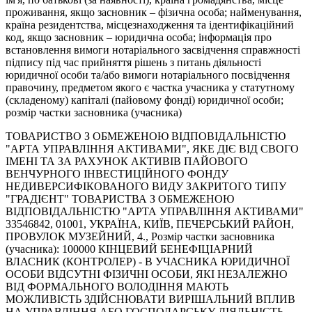
проживання, якщо засновник – фізична особа; найменування,
країна резидентства, місцезнаходження та ідентифікаційний
код, якщо засновник – юридична особа; інформація про
встановлення вимоги нотаріального засвідчення справжності
підпису під час прийняття рішень з питань діяльності
юридичної особи та/або вимоги нотаріального посвідчення
правочину, предметом якого є частка учасника у статутному
(складеному) капіталі (пайовому фонді) юридичної особи;
розмір частки засновника (учасника)
ТОВАРИСТВО З ОБМЕЖЕНОЮ ВІДПОВІДАЛЬНІСТЮ
"АРТА УПРАВЛІННЯ АКТИВАМИ", ЯКЕ ДІЄ ВІД СВОГО
ІМЕНІ ТА ЗА РАХУНОК АКТИВІВ ПАЙОВОГО
ВЕНЧУРНОГО ІНВЕСТИЦІЙНОГО ФОНДУ
НЕДИВЕРСИФІКОВАНОГО ВИДУ ЗАКРИТОГО ТИПУ
"ГРАДІЄНТ" ТОВАРИСТВА З ОБМЕЖЕНОЮ
ВІДПОВІДАЛЬНІСТЮ "АРТА УПРАВЛІННЯ АКТИВАМИ"
33546842, 01001, УКРАЇНА, КИЇВ, ПЕЧЕРСЬКИЙ РАЙОН,
ПРОВУЛОК МУЗЕЙНИЙ, 4., Розмір частки засновника
(учасника): 100000 КІНЦЕВИЙ БЕНЕФІЦІАРНИЙ
ВЛАСНИК (КОНТРОЛЕР) - В УЧАСНИКА ЮРИДИЧНОЇ
ОСОБИ ВІДСУТНІ ФІЗИЧНІ ОСОБИ, ЯКІ НЕЗАЛЕЖНО
ВІД ФОРМАЛЬНОГО ВОЛОДІННЯ МАЮТЬ
МОЖЛИВІСТЬ ЗДІЙСНЮВАТИ ВИРІШАЛЬНИЙ ВПЛИВ
НА УПРАВЛІННЯ АБО ГОСПОДАРСЬКУ ДІЯЛЬНІСТЬ