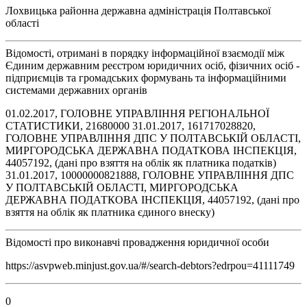
Лохвицька районна державна адміністрація Полтавської
області
Відомості, отримані в порядку інформаційної взаємодії між
Єдиним державним реєстром юридичних осіб, фізичних осіб -
підприємців та громадських формувань та інформаційними
системами державних органів
01.02.2017, ГОЛОВНЕ УПРАВЛІННЯ РЕГІОНАЛЬНОЇ
СТАТИСТИКИ, 21680000 31.01.2017, 161717028820,
ГОЛОВНЕ УПРАВЛІННЯ ДПС У ПОЛТАВСЬКІЙ ОБЛАСТІ,
МИРГОРОДСЬКА ДЕРЖАВНА ПОДАТКОВА ІНСПЕКЦІЯ,
44057192, (дані про взяття на облік як платника податків)
31.01.2017, 10000000821888, ГОЛОВНЕ УПРАВЛІННЯ ДПС
У ПОЛТАВСЬКІЙ ОБЛАСТІ, МИРГОРОДСЬКА
ДЕРЖАВНА ПОДАТКОВА ІНСПЕКЦІЯ, 44057192, (дані про
взяття на облік як платника єдиного внеску)
Відомості про виконавчі провадження юридичної особи
https://asvpweb.minjust.gov.ua/#/search-debtors?edrpou=41111749
0