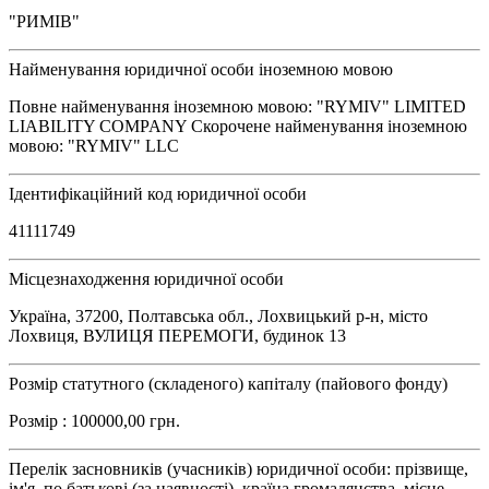
"РИМІВ"
Найменування юридичної особи іноземною мовою
Повне найменування іноземною мовою: "RYMIV" LIMITED
LIABILITY COMPANY Скорочене найменування іноземною
мовою: "RYMIV" LLC
Ідентифікаційний код юридичної особи
41111749
Місцезнаходження юридичної особи
Україна, 37200, Полтавська обл., Лохвицький р-н, місто
Лохвиця, ВУЛИЦЯ ПЕРЕМОГИ, будинок 13
Розмір статутного (складеного) капіталу (пайового фонду)
Розмір : 100000,00 грн.
Перелік засновників (учасників) юридичної особи: прізвище,
ім'я, по батькові (за наявності), країна громадянства, місце