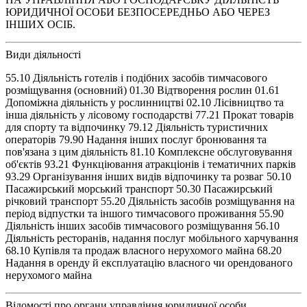
ЮРИДИЧНОЇ ОСОБИ БЕЗПОСЕРЕДНЬО АБО ЧЕРЕЗ
ІНШИХ ОСІБ.
Види діяльності
55.10 Діяльність готелів і подібних засобів тимчасового
розміщування (основний) 01.30 Відтворення рослин 01.61
Допоміжна діяльність у рослинництві 02.10 Лісівництво та
інша діяльність у лісовому господарстві 77.21 Прокат товарів
для спорту та відпочинку 79.12 Діяльність туристичних
операторів 79.90 Надання інших послуг бронювання та
пов'язана з цим діяльність 81.10 Комплексне обслуговування
об'єктів 93.21 Функціювання атракціонів і тематичних парків
93.29 Організування інших видів відпочинку та розваг 50.10
Пасажирський морський транспорт 50.30 Пасажирський
річковий транспорт 55.20 Діяльність засобів розміщування на
період відпустки та іншого тимчасового проживання 55.90
Діяльність інших засобів тимчасового розміщування 56.10
Діяльність ресторанів, надання послуг мобільного харчування
68.10 Купівля та продаж власного нерухомого майна 68.20
Надання в оренду й експлуатацію власного чи орендованого
нерухомого майна
Відомості про органи управління юридичної особи