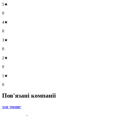
5★
0
4★
0
3★
0
2★
0
1★
0
Пов'язані компанії
ТОВ "РИМІВ"