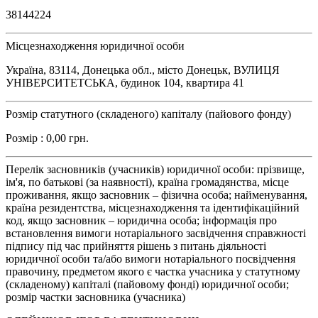
38144224
Місцезнаходження юридичної особи
Україна, 83114, Донецька обл., місто Донецьк, ВУЛИЦЯ
УНІВЕРСИТЕТСЬКА, будинок 104, квартира 41
Розмір статутного (складеного) капіталу (пайового фонду)
Розмір : 0,00 грн.
Перелік засновників (учасників) юридичної особи: прізвище,
ім'я, по батькові (за наявності), країна громадянства, місце
проживання, якщо засновник – фізична особа; найменування,
країна резидентства, місцезнаходження та ідентифікаційний
код, якщо засновник – юридична особа; інформація про
встановлення вимоги нотаріального засвідчення справжності
підпису під час прийняття рішень з питань діяльності
юридичної особи та/або вимоги нотаріального посвідчення
правочину, предметом якого є частка учасника у статутному
(складеному) капіталі (пайовому фонді) юридичної особи;
розмір частки засновника (учасника)