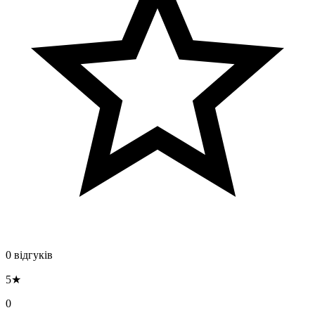
0 відгуків
5★
0