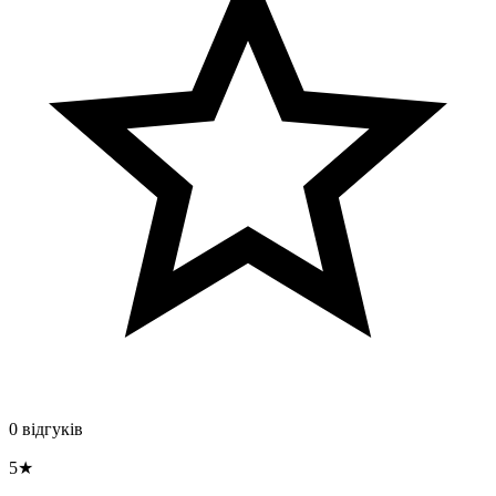
0 відгуків
5★