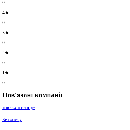
0
4★
0
3★
0
2★
0
1★
0
Пов'язані компанії
ТОВ "КАНСЕЙ ЛТД"
Без опису