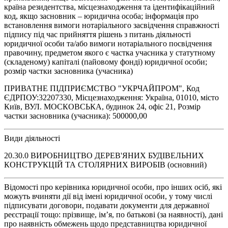
країна резидентства, місцезнаходження та ідентифікаційний
код, якщо засновник – юридична особа; інформація про
встановлення вимоги нотаріального засвідчення справжності
підпису під час прийняття рішень з питань діяльності
юридичної особи та/або вимоги нотаріального посвідчення
правочину, предметом якого є частка учасника у статутному
(складеному) капіталі (пайовому фонді) юридичної особи;
розмір частки засновника (учасника)
ПРИВАТНЕ ПІДПРИЄМСТВО "УКРЧАЙПРОМ", Код
ЄДРПОУ:32207330, Місцезнаходження: Україна, 01010, місто
Київ, ВУЛ. МОСКОВСЬКА, будинок 24, офіс 21, Розмір
частки засновника (учасника): 500000,00
Види діяльності
20.30.0 ВИРОБНИЦТВО ДЕРЕВ'ЯНИХ БУДІВЕЛЬНИХ
КОНСТРУКЦІЙ ТА СТОЛЯРНИХ ВИРОБІВ (основний)
Відомості про керівника юридичної особи, про інших осіб, які
можуть вчиняти дії від імені юридичної особи, у тому числі
підписувати договори, подавати документи для державної
реєстрації тощо: прізвище, ім’я, по батькові (за наявності), дані
про наявність обмежень щодо представництва юридичної