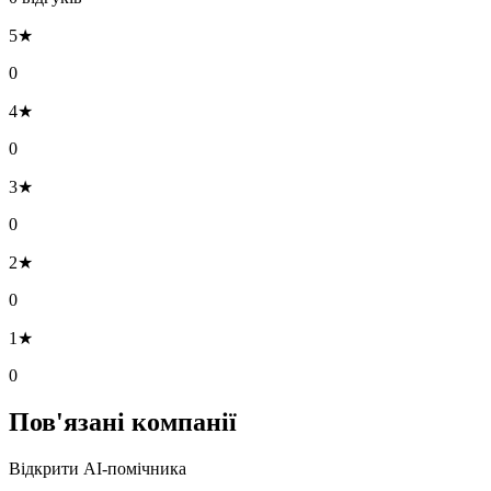
5★
0
4★
0
3★
0
2★
0
1★
0
Пов'язані компанії
Відкрити AI-помічника