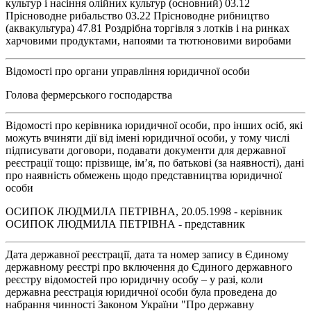
культур і насіння олійних культур (основний) 03.12
Прісноводне рибальство 03.22 Прісноводне рибництво
(аквакультура) 47.81 Роздрібна торгівля з лотків і на ринках
харчовими продуктами, напоями та тютюновими виробами
Відомості про органи управління юридичної особи
Голова фермерського господарства
Відомості про керівника юридичної особи, про інших осіб, які
можуть вчиняти дії від імені юридичної особи, у тому числі
підписувати договори, подавати документи для державної
реєстрації тощо: прізвище, ім’я, по батькові (за наявності), дані
про наявність обмежень щодо представництва юридичної
особи
ОСИПОК ЛЮДМИЛА ПЕТРІВНА, 20.05.1998 - керівник
ОСИПОК ЛЮДМИЛА ПЕТРІВНА - представник
Дата державної реєстрації, дата та номер запису в Єдиному
державному реєстрі про включення до Єдиного державного
реєстру відомостей про юридичну особу – у разі, коли
державна реєстрація юридичної особи була проведена до
набрання чинності Законом України "Про державну