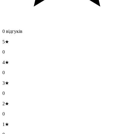
0 відгуків
5★
0
4★
0
3★
0
2★
0
1★