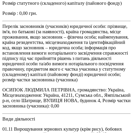
Розмір статутного (складеного) капіталу (пайового фонду)
Розмір : 0,00 грн.
Перелік засновників (учасників) юридичної особи: прізвище,
ім'я, по батькові (за наявності), країна громадянства, місце
проживання, якщо засновник – фізична особа; найменування,
країна резидентства, місцезнаходження та ідентифікаційний
код, якщо засновник – юридична особа; інформація про
встановлення вимоги нотаріального засвідчення справжності
підпису під час прийняття рішень з питань діяльності
юридичної особи та/або вимоги нотаріального посвідчення
правочину, предметом якого є частка учасника у статутному
(складеному) капіталі (пайовому фонді) юридичної особи;
розмір частки засновника (учасника)
ОСИПОК ЛЮДМИЛА ПЕТРІВНА, громадянство: Україна,
Місцезнаходження: Україна, 41211, Сумська обл., Ямпільський
р-н, село Шатрище, ВУЛИЦЯ НОВА, будинок 4, Розмір частки
засновника (учасника): 0,00
Види діяльності
01.11 Вирощування зернових культур (крім рису), бобових