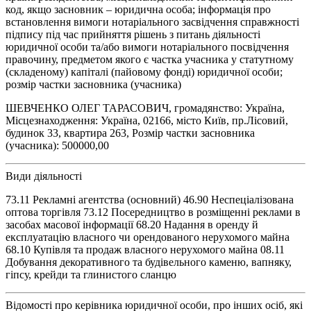
код, якщо засновник – юридична особа; інформація про
встановлення вимоги нотаріального засвідчення справжності
підпису під час прийняття рішень з питань діяльності
юридичної особи та/або вимоги нотаріального посвідчення
правочину, предметом якого є частка учасника у статутному
(складеному) капіталі (пайовому фонді) юридичної особи;
розмір частки засновника (учасника)
ШЕВЧЕНКО ОЛЕГ ТАРАСОВИЧ, громадянство: Україна,
Місцезнаходження: Україна, 02166, місто Київ, пр.Лісовий,
будинок 33, квартира 263, Розмір частки засновника
(учасника): 500000,00
Види діяльності
73.11 Рекламні агентства (основний) 46.90 Неспеціалізована
оптова торгівля 73.12 Посередництво в розміщенні реклами в
засобах масової інформації 68.20 Надання в оренду й
експлуатацію власного чи орендованого нерухомого майна
68.10 Купівля та продаж власного нерухомого майна 08.11
Добування декоративного та будівельного каменю, вапняку,
гіпсу, крейди та глинистого сланцю
Відомості про керівника юридичної особи, про інших осіб, які