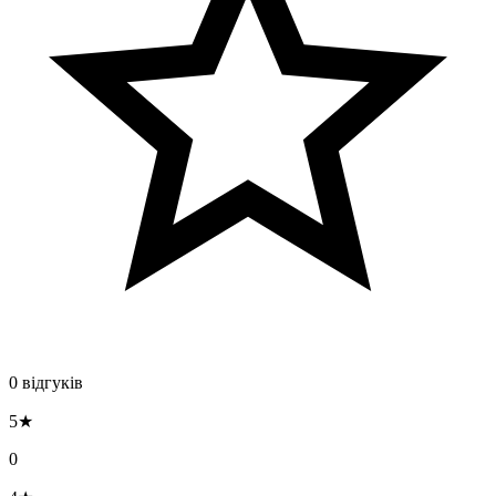
0 відгуків
5★
0