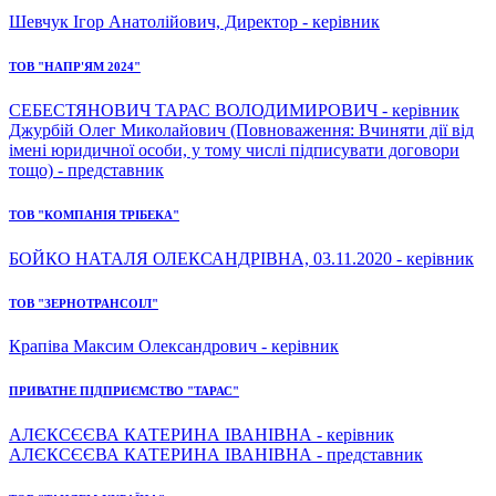
Шевчук Ігор Анатолійович, Директор - керівник
ТОВ "НАПР'ЯМ 2024"
СЕБЕСТЯНОВИЧ ТАРАС ВОЛОДИМИРОВИЧ - керівник
Джурбій Олег Миколайович (Повноваження: Вчиняти дії від
імені юридичної особи, у тому числі підписувати договори
тощо) - представник
ТОВ "КОМПАНІЯ ТРІБЕКА"
БОЙКО НАТАЛЯ ОЛЕКСАНДРІВНА, 03.11.2020 - керівник
ТОВ "ЗЕРНОТРАНСОІЛ"
Крапіва Максим Олександрович - керівник
ПРИВАТНЕ ПІДПРИЄМСТВО "ТАРАС"
АЛЄКСЄЄВА КАТЕРИНА ІВАНІВНА - керівник
АЛЄКСЄЄВА КАТЕРИНА ІВАНІВНА - представник