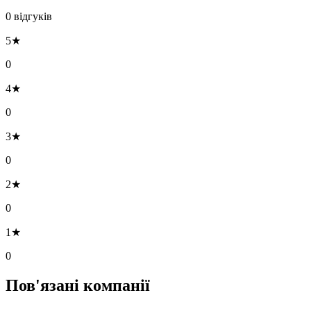
0 відгуків
5★
0
4★
0
3★
0
2★
0
1★
0
Пов'язані компанії