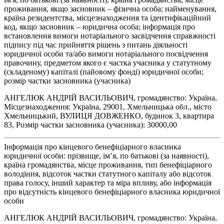
проживання, якщо засновник – фізична особа; найменування,
країна резидентства, місцезнаходження та ідентифікаційний
код, якщо засновник – юридична особа; інформація про
встановлення вимоги нотаріального засвідчення справжності
підпису під час прийняття рішень з питань діяльності
юридичної особи та/або вимоги нотаріального посвідчення
правочину, предметом якого є частка учасника у статутному
(складеному) капіталі (пайовому фонді) юридичної особи;
розмір частки засновника (учасника)
АНГЕЛЮК АНДРІЙ ВАСИЛЬОВИЧ, громадянство: Україна,
Місцезнаходження: Україна, 29001, Хмельницька обл., місто
Хмельницький, ВУЛИЦЯ ДОВЖЕНКО, будинок 3, квартира
83, Розмір частки засновника (учасника): 30000,00
Інформація про кінцевого бенефіціарного власника
юридичної особи: прізвище, ім’я, по батькові (за наявності),
країна громадянства, місце проживання, тип бенефіціарного
володіння, відсоток частки статутного капіталу або відсоток
права голосу, інший характер та міра впливу, або інформація
про відсутність кінцевого бенефіціарного власника юридичної
особи
АНГЕЛЮК АНДРІЙ ВАСИЛЬОВИЧ, громадянство: Україна,