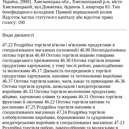
Україна, 29001, Хмельницька обл., Хмельницький р-н, місто
Хмельницький, вул.Довженка, будинок 3, квартира 83. Тип
бенефіціарного володіння: Прямий вирішальний вплив
Відсоток частки статутного капіталу або відсоток права
голосу: 100
Види діяльності
47.22 Роздрібна торгівля м'ясом і м'ясними продуктами в
спеціалізованих магазинах (основний) 46.90 Неспеціалізована
оптова торгівля 46.49 Оптова торгівля іншими товарами
господарського призначення 46.38 Оптова торгівля іншими
продуктами харчування, у тому числі рибою, ракоподібними
та молюсками 46.17 Діяльність посередників у торгівлі
продуктами харчування, напоями та тютюновими виробами
46.37 Оптова торгівля кавою, чаєм, какао та прянощами 46.36
Оптова торгівля цукром, шоколадом і кондитерськими
виробами 46.33 Оптова торгівля молочними продуктами,
яйцями, харчовими оліями та жирами 46.31 Оптова торгівля
фруктами й овочами 46.22 Оптова торгівля квітами та
рослинами 47.25 Роздрібна торгівля напоями в
спеціалізованих магазинах 47.24 Роздрібна торгівля
хлібобулочними виробами, борошняними та цукровими
кондитерськими виробами в спеціалізованих магазинах 47.23
Роздрібна торгівля рибою, ракоподібними та молюсками в