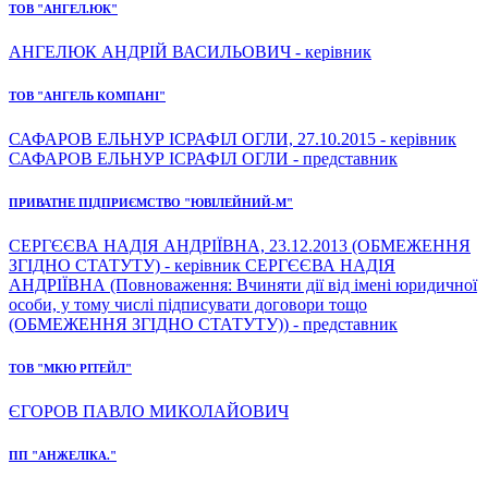
ТОВ "АНГЕЛ.ЮК"
АНГЕЛЮК АНДРІЙ ВАСИЛЬОВИЧ - керівник
ТОВ "АНГЕЛЬ КОМПАНІ"
САФАРОВ ЕЛЬНУР ІСРАФІЛ ОГЛИ, 27.10.2015 - керівник
САФАРОВ ЕЛЬНУР ІСРАФІЛ ОГЛИ - представник
ПРИВАТНЕ ПІДПРИЄМСТВО "ЮВІЛЕЙНИЙ-М"
СЕРГЄЄВА НАДІЯ АНДРІЇВНА, 23.12.2013 (ОБМЕЖЕННЯ
ЗГІДНО СТАТУТУ) - керівник СЕРГЄЄВА НАДІЯ
АНДРІЇВНА (Повноваження: Вчиняти дії від імені юридичної
особи, у тому числі підписувати договори тощо
(ОБМЕЖЕННЯ ЗГІДНО СТАТУТУ)) - представник
ТОВ "МКЮ РІТЕЙЛ"
ЄГОРОВ ПАВЛО МИКОЛАЙОВИЧ
ПП "АНЖЕЛІКА."