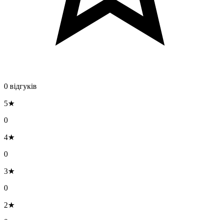
0 відгуків
5★
0
4★
0
3★
0
2★