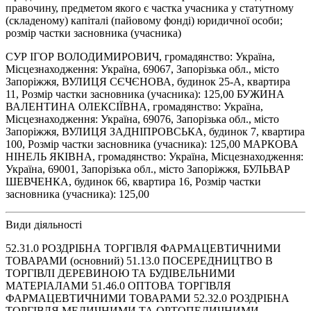
правочину, предметом якого є частка учасника у статутному
(складеному) капіталі (пайовому фонді) юридичної особи;
розмір частки засновника (учасника)
СУР ІГОР ВОЛОДИМИРОВИЧ, громадянство: Україна,
Місцезнаходження: Україна, 69067, Запорізька обл., місто
Запоріжжя, ВУЛИЦЯ СЄЧЄНОВА, будинок 25-А, квартира
11, Розмір частки засновника (учасника): 125,00 БУЖИНА
ВАЛЕНТИНА ОЛЕКСІЇВНА, громадянство: Україна,
Місцезнаходження: Україна, 69076, Запорізька обл., місто
Запоріжжя, ВУЛИЦЯ ЗАДНІПРОВСЬКА, будинок 7, квартира
100, Розмір частки засновника (учасника): 125,00 МАРКОВА
НІНЕЛЬ ЯКІВНА, громадянство: Україна, Місцезнаходження:
Україна, 69001, Запорізька обл., місто Запоріжжя, БУЛЬВАР
ШЕВЧЕНКА, будинок 66, квартира 16, Розмір частки
засновника (учасника): 125,00
Види діяльності
52.31.0 РОЗДРІБНА ТОРГІВЛЯ ФАРМАЦЕВТИЧНИМИ
ТОВАРАМИ (основний) 51.13.0 ПОСЕРЕДНИЦТВО В
ТОРГІВЛІ ДЕРЕВИНОЮ ТА БУДІВЕЛЬНИМИ
МАТЕРІАЛАМИ 51.46.0 ОПТОВА ТОРГІВЛЯ
ФАРМАЦЕВТИЧНИМИ ТОВАРАМИ 52.32.0 РОЗДРІБНА
ТОРГІВЛЯ МЕДИЧНИМИ ТА ОРТОПЕДИЧНИМИ