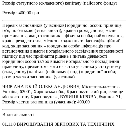
Розмір статутного (складеного) капіталу (пайового фонду)
Розмір : 400,00 грн.
Перелік засновників (учасників) юридичної особи: прізвище,
ім'я, по батькові (за наявності), країна громадянства, місце
проживання, якщо засновник – фізична особа; найменування,
країна резидентства, місцезнаходження та ідентифікаційний
код, якщо засновник – юридична особа; інформація про
встановлення вимоги нотаріального засвідчення справжності
підпису під час прийняття рішень з питань діяльності
юридичної особи та/або вимоги нотаріального посвідчення
правочину, предметом якого є частка учасника у статутному
(складеному) капіталі (пайовому фонді) юридичної особи;
розмір частки засновника (учасника)
ЧИЖ АНАТОЛІЙ ОЛЕКСАНДРОВИЧ, Місцезнаходження:
Україна, 62001, Харківська обл., Краснокутський р-н, селище
міського типу Краснокутськ, ВУЛИЦЯ КІРОВА, будинок 71,
Розмір частки засновника (учасника): 400,00
Види діяльності
01.11.0 ВИРОЩУВАННЯ ЗЕРНОВИХ ТА ТЕХНІЧНИХ