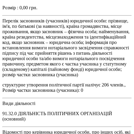
Розмір : 0,00 грн.
Перелік засновників (учасників) юридичної особи: прізвище,
ім'я, по батькові (за наявності), країна громадянства, місце
проживання, якщо засновник – фізична особа; найменування,
країна резидентства, місцезнаходження та ідентифікаційний
код, якщо засновник – юридична особа; інформація про
встановлення вимоги нотаріального засвідчення справжності
підпису під час прийняття рішень з питань діяльності
юридичної особи та/або вимоги нотаріального посвідчення
правочину, предметом якого є частка учасника у статутному
(складеному) капіталі (пайовому фонді) юридичної особи;
розмір частки засновника (учасника)
структурне утворення політичної партії налічує 206 членів.,
Розмір частки засновника (учасника): 0
Види діяльності
91.32.0 ДІЯЛЬНІСТЬ ПОЛІТИЧНИХ ОРГАНІЗАЦІЙ
(основний)
Відомості про керівника юридичної особи, про інших осіб, які