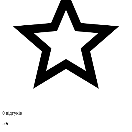
0 відгуків
5★