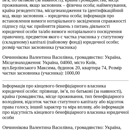
проживання, якщо засновник – фізична особа; найменування,
країна резидентства, місцезнаходження та ідентифікаційний
код, якщо засновник – юридична особа; інформація про
встановлення вимоги нотаріального засвідчення справжності
підпису під час прийняття рішень з питань діяльності
юридичної особи та/або вимоги нотаріального посвідчення
правочину, предметом якого є частка учасника у статутному
(складеному) капіталі (пайовому фонді) юридичної особи;
розмір частки засновника (учасника)
Овчиннікова Валентина Василівна, громадянство: Україна,
Місцезнаходження: Україна, 04060, місто Київ,
вул.Берлінського Максима, будинок 20, квартира 74, Розмір
частки засновника (учасника): 1000,00
Інформація про кінцевого бенефіціарного власника
юридичної особи: прізвище, ім’я, по батькові (за наявності),
країна громадянства, місце проживання, тип бенефіціарного
володіння, відсоток частки статутного капіталу або відсоток
права голосу, інший характер та міра впливу, або інформація
про відсутність кінцевого бенефіціарного власника юридичної
особи
Овчиннікова Валентина Василівна, громадянство: Україна,