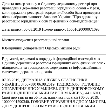
Дата та номер запису в Єдиному державному реєстрі про
проведення державної реєстрації юридичної особи – у разі,
коли державна реєстрація юридичної особи була проведена
після набрання чинності Законом України "Про державну
реєстрацію юридичних осіб та фізичних осіб-підприємців"
Дата запису: 06.08.2019 Номер запису: 15561020000071093
Місцезнаходження реєстраційної справи
Юридичний департамент Одеської міської ради
Відомості, отримані в порядку інформаційної взаємодії між
Єдиним державним реєстром юридичних осіб, фізичних осіб -
підприємців та громадських формувань та інформаційними
системами державних органів
07.08.2019, ДЕРЖАВНА СЛУЖБА СТАТИСТИКИ
УКРАЇНИ, 37507880 06.08.2019, 155219216368, ГОЛОВНЕ
УПРАВЛІННЯ ДПС У М.КИЄВІ, ДПІ У ДНІПРОВСЬКОМУ
РАЙОНІ (ДНІПРОВСЬКИЙ РАЙОН М.КИЄВА), 44116011,
(дані про взяття на облік як платника податків) 06.08.2019,
10000001590340, ГОЛОВНЕ УПРАВЛІННЯ ДПС У М.КИЄВІ,
ДПІ У ДНІПРОВСЬКОМУ РАЙОНІ (ДНІПРОВСЬКИЙ