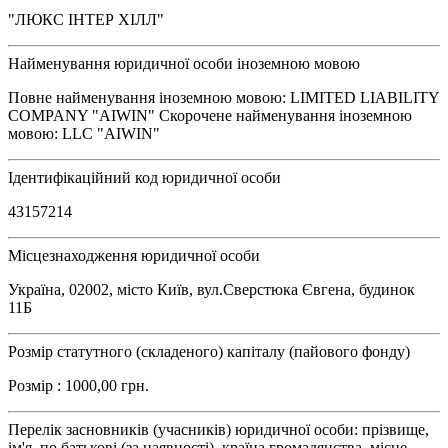
"ЛЮКС ІНТЕР ХІЛЛ"
Найменування юридичної особи іноземною мовою
Повне найменування іноземною мовою: LIMITED LIABILITY
COMPANY "AIWIN" Скорочене найменування іноземною
мовою: LLC "AIWIN"
Ідентифікаційний код юридичної особи
43157214
Місцезнаходження юридичної особи
Україна, 02002, місто Київ, вул.Сверстюка Євгена, будинок
11Б
Розмір статутного (складеного) капіталу (пайового фонду)
Розмір : 1000,00 грн.
Перелік засновників (учасників) юридичної особи: прізвище,
ім'я, по батькові (за наявності), країна громадянства, місце