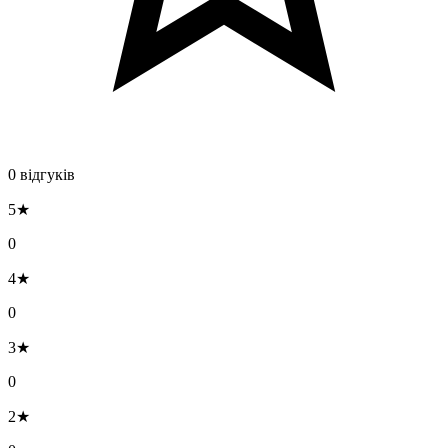
0 відгуків
5★
0
4★
0
3★
0
2★