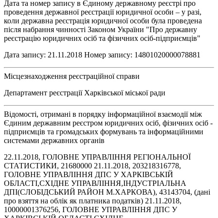
Дата та номер запису в Єдиному державному реєстрі про
проведення державної реєстрації юридичної особи – у разі,
коли державна реєстрація юридичної особи була проведена
після набрання чинності Законом України "Про державну
реєстрацію юридичних осіб та фізичних осіб-підприємців"
Дата запису: 21.11.2018 Номер запису: 14801020000078881
Місцезнаходження реєстраційної справи
Департамент реєстрації Харківської міської ради
Відомості, отримані в порядку інформаційної взаємодії між
Єдиним державним реєстром юридичних осіб, фізичних осіб -
підприємців та громадських формувань та інформаційними
системами державних органів
22.11.2018, ГОЛОВНЕ УПРАВЛІННЯ РЕГІОНАЛЬНОЇ
СТАТИСТИКИ, 21680000 21.11.2018, 203218316778,
ГОЛОВНЕ УПРАВЛІННЯ ДПС У ХАРКІВСЬКІЙ
ОБЛАСТІ,СХІДНЕ УПРАВЛІННЯ,ІНДУСТРІАЛЬНА
ДПІ(СЛОБІДСЬКИЙ РАЙОН М.ХАРКОВА), 43143704, (дані
про взяття на облік як платника податків) 21.11.2018,
10000001376256, ГОЛОВНЕ УПРАВЛІННЯ ДПС У