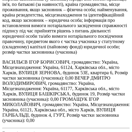
ім'я, по батькові (за наявності), країна громадянства, місце
проживання, якщо засновник – фізична особа; найменування,
країна резидентства, місцезнаходження та ідентифікаційний
код, якщо засновник – юридична особа; інформація про
встановлення вимоги нотаріального засвідчення справжності
підпису під час прийняття рішень з питань діяльності
юридичної особи та/або вимоги нотаріального посвідчення
правочину, предметом якого є частка учасника у статутному
(складеному) капіталі (пайовому фонді) юридичної особи;
розмір частки засновника (учасника)
ВАСИЛЬЄВ ІГОР БОРИСОВИЧ, громадянство: Україна,
Місцезнаходження: Україна, 61124, Харківська обл., місто
Харків, ВУЛИЦЯ ЗЕРНОВА, будинок 53Е, квартира 6, Розмір
частки засновника (учасника): 0,00 ВЕЧЕР ДМИТРО
ВОЛОДИМИРОВИЧ, громадянство: Україна,
Місцезнаходження: Україна, 61177, Харківська обл., місто
Харків, ВУЛИЦЯ БАШКІРСЬКА, будинок 19, Розмір частки
засновника (учасника): 0,00 ГРОМАЩУК ІГОР
МИКОЛАЙОВИЧ, громадянство: Україна, Місцезнаходження:
Україна, 61121, Харківська обл., місто Харків, ВУЛИЦЯ
ГАРІБАЛЬДІ, будинок 4, ГУРТ, Розмір частки засновника
(учасника): 0,00