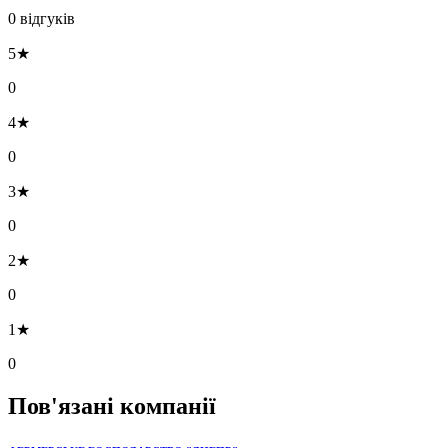
0 відгуків
5★
0
4★
0
3★
0
2★
0
1★
0
Пов'язані компанії