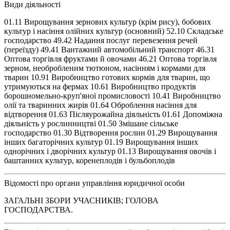
Види діяльності
01.11 Вирощування зернових культур (крім рису), бобових
культур і насіння олійних культур (основний) 52.10 Складське
господарство 49.42 Надання послуг перевезення речей
(переїзду) 49.41 Вантажний автомобільний транспорт 46.31
Оптова торгівля фруктами й овочами 46.21 Оптова торгівля
зерном, необробленим тютюном, насінням і кормами для
тварин 10.91 Виробництво готових кормів для тварин, що
утримуються на фермах 10.61 Виробництво продуктів
борошномельно-круп'яної промисловості 10.41 Виробництво
олії та тваринних жирів 01.64 Оброблення насіння для
відтворення 01.63 Післяурожайна діяльність 01.61 Допоміжна
діяльність у рослинництві 01.50 Змішане сільське
господарство 01.30 Відтворення рослин 01.29 Вирощування
інших багаторічних культур 01.19 Вирощування інших
однорічних і дворічних культур 01.13 Вирощування овочів і
баштанних культур, коренеплодів і бульбоплодів
Відомості про органи управління юридичної особи
ЗАГАЛЬНІ ЗБОРИ УЧАСНИКІВ; ГОЛОВА
ГОСПОДАРСТВА.