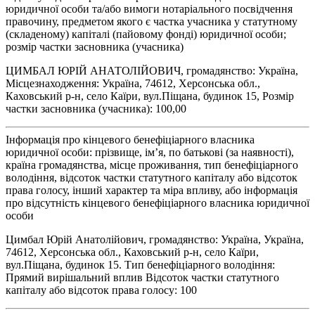
юридичної особи та/або вимоги нотаріального посвідчення
правочину, предметом якого є частка учасника у статутному
(складеному) капіталі (пайовому фонді) юридичної особи;
розмір частки засновника (учасника)
ЦИМБАЛ ЮРІЙ АНАТОЛІЙОВИЧ, громадянство: Україна,
Місцезнаходження: Україна, 74612, Херсонська обл.,
Каховський р-н, село Каїри, вул.Піщана, будинок 15, Розмір
частки засновника (учасника): 100,00
Інформація про кінцевого бенефіціарного власника
юридичної особи: прізвище, ім’я, по батькові (за наявності),
країна громадянства, місце проживання, тип бенефіціарного
володіння, відсоток частки статутного капіталу або відсоток
права голосу, інший характер та міра впливу, або інформація
про відсутність кінцевого бенефіціарного власника юридичної
особи
Цимбал Юрій Анатолійович, громадянство: Україна, Україна,
74612, Херсонська обл., Каховський р-н, село Каїри,
вул.Піщана, будинок 15. Тип бенефіціарного володіння:
Прямий вирішальний вплив Відсоток частки статутного
капіталу або відсоток права голосу: 100