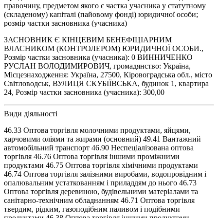
правочину, предметом якого є частка учасника у статутному
(складеному) капіталі (пайовому фонді) юридичної особи;
розмір частки засновника (учасника)
ЗАСНОВНИК Є КІНЦЕВИМ БЕНЕФІЦІАРНИМ
ВЛАСНИКОМ (КОНТРОЛЕРОМ) ЮРИДИЧНОЇ ОСОБИ.,
Розмір частки засновника (учасника): 0 ВИННИЧЕНКО
РУСЛАН ВОЛОДИМИРОВИЧ, громадянство: Україна,
Місцезнаходження: Україна, 27500, Кіровоградська обл., місто
Світловодськ, ВУЛИЦЯ СКУБІЇВСЬКА, будинок 1, квартира
24, Розмір частки засновника (учасника): 300,00
Види діяльності
46.33 Оптова торгівля молочними продуктами, яйцями,
харчовими оліями та жирами (основний) 49.41 Вантажний
автомобільний транспорт 46.90 Неспеціалізована оптова
торгівля 46.76 Оптова торгівля іншими проміжними
продуктами 46.75 Оптова торгівля хімічними продуктами
46.74 Оптова торгівля залізними виробами, водопровідним і
опалювальним устаткованням і приладдям до нього 46.73
Оптова торгівля деревиною, будівельними матеріалами та
санітарно-технічним обладнанням 46.71 Оптова торгівля
твердим, рідким, газоподібним паливом і подібними
продуктами 46.38 Оптова торгівля іншими продуктами