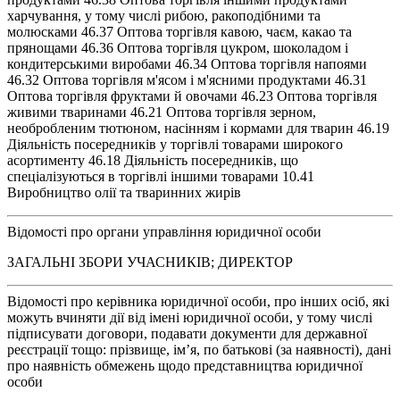
харчування, у тому числі рибою, ракоподібними та
молюсками 46.37 Оптова торгівля кавою, чаєм, какао та
прянощами 46.36 Оптова торгівля цукром, шоколадом і
кондитерськими виробами 46.34 Оптова торгівля напоями
46.32 Оптова торгівля м'ясом і м'ясними продуктами 46.31
Оптова торгівля фруктами й овочами 46.23 Оптова торгівля
живими тваринами 46.21 Оптова торгівля зерном,
необробленим тютюном, насінням і кормами для тварин 46.19
Діяльність посередників у торгівлі товарами широкого
асортименту 46.18 Діяльність посередників, що
спеціалізуються в торгівлі іншими товарами 10.41
Виробництво олії та тваринних жирів
Відомості про органи управління юридичної особи
ЗАГАЛЬНІ ЗБОРИ УЧАСНИКІВ; ДИРЕКТОР
Відомості про керівника юридичної особи, про інших осіб, які
можуть вчиняти дії від імені юридичної особи, у тому числі
підписувати договори, подавати документи для державної
реєстрації тощо: прізвище, ім’я, по батькові (за наявності), дані
про наявність обмежень щодо представництва юридичної
особи