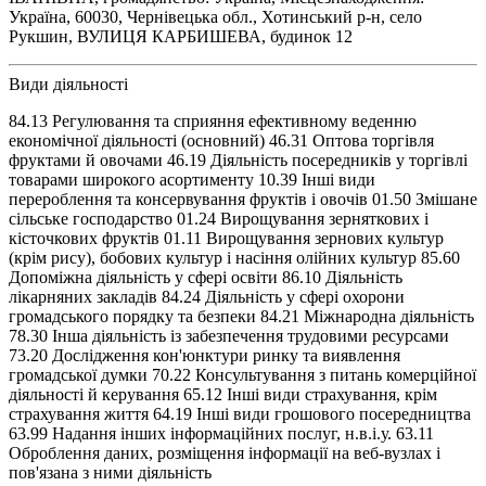
Україна, 60030, Чернівецька обл., Хотинський р-н, село
Рукшин, ВУЛИЦЯ КАРБИШЕВА, будинок 12
Види діяльності
84.13 Регулювання та сприяння ефективному веденню
економічної діяльності (основний) 46.31 Оптова торгівля
фруктами й овочами 46.19 Діяльність посередників у торгівлі
товарами широкого асортименту 10.39 Інші види
перероблення та консервування фруктів і овочів 01.50 Змішане
сільське господарство 01.24 Вирощування зерняткових і
кісточкових фруктів 01.11 Вирощування зернових культур
(крім рису), бобових культур і насіння олійних культур 85.60
Допоміжна діяльність у сфері освіти 86.10 Діяльність
лікарняних закладів 84.24 Діяльність у сфері охорони
громадського порядку та безпеки 84.21 Міжнародна діяльність
78.30 Інша діяльність із забезпечення трудовими ресурсами
73.20 Дослідження кон'юнктури ринку та виявлення
громадської думки 70.22 Консультування з питань комерційної
діяльності й керування 65.12 Інші види страхування, крім
страхування життя 64.19 Інші види грошового посередництва
63.99 Надання інших інформаційних послуг, н.в.і.у. 63.11
Оброблення даних, розміщення інформації на веб-вузлах і
пов'язана з ними діяльність