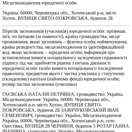
Місцезнаходження юридичної особи
Україна, 60000, Чернівецька обл., Хотинський р-н, місто
Хотин, ВУЛИЦЯ СВЯТО-ПОКРОВСЬКА, будинок 2Б
Перелік засновників (учасників) юридичної особи: прізвище,
ім'я, по батькові (за наявності), країна громадянства, місце
проживання, якщо засновник – фізична особа; найменування,
країна резидентства, місцезнаходження та ідентифікаційний
код, якщо засновник – юридична особа; інформація про
встановлення вимоги нотаріального засвідчення справжності
підпису під час прийняття рішень з питань діяльності
юридичної особи та/або вимоги нотаріального посвідчення
правочину, предметом якого є частка учасника у статутному
(складеному) капіталі (пайовому фонді) юридичної особи;
розмір частки засновника (учасника)
ГАЄВСЬКА НАТАЛІЯ ПЕТРІВНА, громадянство: Україна,
Місцезнаходження: Україна, 60000, Чернівецька обл.,
Хотинський р-н, місто Хотин, ВУЛИЦЯ СВЯТО-
ПОКРОВСЬКА, будинок 2Б ЗАЯНЧУКОВСЬКИЙ ІВАН
СЕМЕНОВИЧ, громадянство: Україна, Місцезнаходження:
Україна, 60006, Чернівецька обл., Хотинський р-н, село
Орестівка, ВУЛИЦЯ 28 ЧЕРНВНЯ, будинок 5 РОТАР ГАННА
ІВАНІВНА, громадянство: Україна, Місцезнаходження: