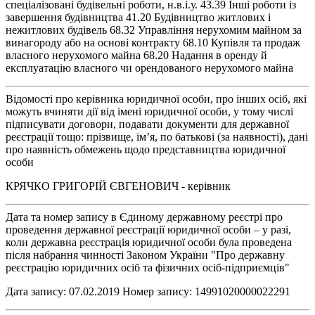
спеціалізовані будівельні роботи, н.в.і.у. 43.39 Інші роботи із
завершення будівництва 41.20 Будівництво житлових і
нежитлових будівель 68.32 Управління нерухомим майном за
винагороду або на основі контракту 68.10 Купівля та продаж
власного нерухомого майна 68.20 Надання в оренду й
експлуатацію власного чи орендованого нерухомого майна
Відомості про керівника юридичної особи, про інших осіб, які
можуть вчиняти дії від імені юридичної особи, у тому числі
підписувати договори, подавати документи для державної
реєстрації тощо: прізвище, ім’я, по батькові (за наявності), дані
про наявність обмежень щодо представництва юридичної
особи
КРЯЧКО ГРИГОРІЙ ЄВГЕНОВИЧ - керівник
Дата та номер запису в Єдиному державному реєстрі про
проведення державної реєстрації юридичної особи – у разі,
коли державна реєстрація юридичної особи була проведена
після набрання чинності Законом України "Про державну
реєстрацію юридичних осіб та фізичних осіб-підприємців"
Дата запису: 07.02.2019 Номер запису: 14991020000022291