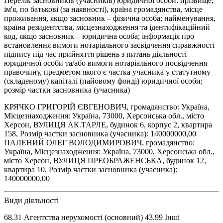
Перелік засновників (учасників) юридичної особи: прізвище,
ім'я, по батькові (за наявності), країна громадянства, місце
проживання, якщо засновник – фізична особа; найменування,
країна резидентства, місцезнаходження та ідентифікаційний
код, якщо засновник – юридична особа; інформація про
встановлення вимоги нотаріального засвідчення справжності
підпису під час прийняття рішень з питань діяльності
юридичної особи та/або вимоги нотаріального посвідчення
правочину, предметом якого є частка учасника у статутному
(складеному) капіталі (пайовому фонді) юридичної особи;
розмір частки засновника (учасника)
КРЯЧКО ГРИГОРІЙ ЄВГЕНОВИЧ, громадянство: Україна,
Місцезнаходження: Україна, 73000, Херсонська обл., місто
Херсон, ВУЛИЦЯ АК.ТАРЛЕ, будинок 6, корпус 2, квартира
158, Розмір частки засновника (учасника): 140000000,00
ПАЛЕНИЙ ОЛЕГ ВОЛОДИМИРОВИЧ, громадянство:
Україна, Місцезнаходження: Україна, 73000, Херсонська обл.,
місто Херсон, ВУЛИЦЯ ПРЕОБРАЖЕНСЬКА, будинок 12,
квартира 10, Розмір частки засновника (учасника):
140000000,00
Види діяльності
68.31 Агентства нерухомості (основний) 43.99 Інші