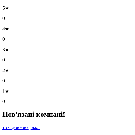
5★
0
4★
0
3★
0
2★
0
1★
0
Пов'язані компанії
ТОВ "ДОБРОБУД Л.К."