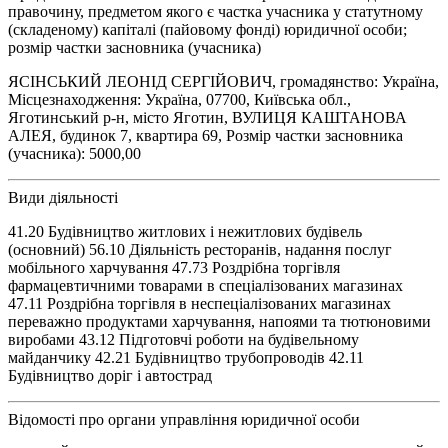
правочину, предметом якого є частка учасника у статутному
(складеному) капіталі (пайовому фонді) юридичної особи;
розмір частки засновника (учасника)
ЯСІНСЬКИЙ ЛЕОНІД СЕРГІЙОВИЧ, громадянство: Україна,
Місцезнаходження: Україна, 07700, Київська обл.,
Яготинський р-н, місто Яготин, ВУЛИЦЯ КАШТАНОВА
АЛЕЯ, будинок 7, квартира 69, Розмір частки засновника
(учасника): 5000,00
Види діяльності
41.20 Будівництво житлових і нежитлових будівель
(основний) 56.10 Діяльність ресторанів, надання послуг
мобільного харчування 47.73 Роздрібна торгівля
фармацевтичними товарами в спеціалізованих магазинах
47.11 Роздрібна торгівля в неспеціалізованих магазинах
переважно продуктами харчування, напоями та тютюновими
виробами 43.12 Підготовчі роботи на будівельному
майданчику 42.21 Будівництво трубопроводів 42.11
Будівництво доріг і автострад
Відомості про органи управління юридичної особи