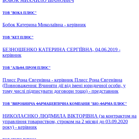
БОБОК МИХАЙЛО ІВАНОВИЧ
ТОВ "ВОКА ПЛЮС"
Бобок Катерина Миколаївна - керівник
ТОВ "КЕТ ПЛЮС"
БЕЗНОЩЕНКО КАТЕРИНА СЕРГІЇВНА, 04.06.2019 -
керівник
ТОВ "АЛЬФА ПРОМ ПЛЮС"
Плисс Рона Євгенівна - керівник Плисс Рона Євгенівна
(Повноваження: Вчиняти дії від імені юридичної особи, у
тому числі підписувати договори тощо) - представник
ТОВ "ВИРОБНИЧА ФАРМАЦЕВТИЧНА КОМПАНІЯ "БІО-ФАРМА ПЛЮС"
НИКОЛАЄНКО ЛЮДМИЛА ВІКТОРІВНА (за контрактом на
управління товариством, строком на 2 місяці до 03.09.2020
року) - керівник