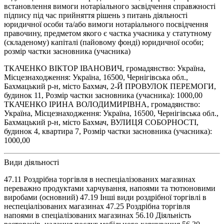
встановлення вимоги нотаріального засвідчення справжності
підпису під час прийняття рішень з питань діяльності
юридичної особи та/або вимоги нотаріального посвідчення
правочину, предметом якого є частка учасника у статутному
(складеному) капіталі (пайовому фонді) юридичної особи;
розмір частки засновника (учасника)
ТКАЧЕНКО ВІКТОР ІВАНОВИЧ, громадянство: Україна,
Місцезнаходження: Україна, 16500, Чернігівська обл.,
Бахмацький р-н, місто Бахмач, 2-Й ПРОВУЛОК ПЕРЕМОГИ,
будинок 11, Розмір частки засновника (учасника): 1000,00
ТКАЧЕНКО ІРИНА ВОЛОДИМИРІВНА, громадянство:
Україна, Місцезнаходження: Україна, 16500, Чернігівська обл.,
Бахмацький р-н, місто Бахмач, ВУЛИЦЯ СОБОРНОСТІ,
будинок 4, квартира 7, Розмір частки засновника (учасника):
1000,00
Види діяльності
47.11 Роздрібна торгівля в неспеціалізованих магазинах
переважно продуктами харчування, напоями та тютюновими
виробами (основний) 47.19 Інші види роздрібної торгівлі в
неспеціалізованих магазинах 47.25 Роздрібна торгівля
напоями в спеціалізованих магазинах 56.10 Діяльність