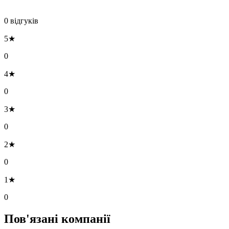
0 відгуків
5★
0
4★
0
3★
0
2★
0
1★
0
Пов'язані компанії