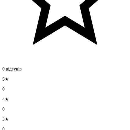
0 відгуків
5★
0
4★
0
3★
0