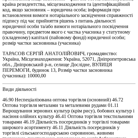
країна резидентства, місцезнаходження та ідентифікаційний
код, якщо засновник – юридична особа; інформація про
встановлення вимоги нотаріального засвідчення справжності
підпису під час прийняття рішень з питань діяльності
юридичної особи та/або вимоги нотаріального посвідчення
правочину, предметом якого є частка учасника у статутному
(складеному) капіталі (пайовому фонді) юридичної особи;
розмір частки засновника (учасника)
ТАРАСОВ СЕРГІЙ АНАТОЛІЙОВИЧ, громадянство:
Україна, Місцезнаходження: Україна, 52071, Дніпропетровська
обл., Дніпровський р-н, селище Дослідне, ВУЛИЦЯ
ПЕРЕМОГИ, будинок 13, Розмір частки засновника
(учасника): 10000,00
Види діяльності
46.90 Неспеціалізована оптова торгівля (основний) 46.72
Оптова торгівля металами та металевими рудами 01.11
Вирощування зернових культур (крім рису), бобових культур і
насіння олійних культур 46.41 Оптова торгівля текстильними
товарами 46.19 Діяльність посередників у торгівлі товарами
широкого асортименту 46.11 Діяльність посередників у
торгівлі сільськогосподарською сировиною, живими