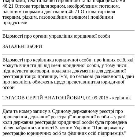
тваринами, текстильною сировиною та напівфабрикатами
46.21 Оптова торгівля зерном, необробленим тютюном,
насінням і кормами для тварин 46.71 Оптова торгівля
твердим, рідким, газоподібним паливом і подібними
продуктами
Відомості про органи управління юридичної особи
ЗАГАЛЬНІ ЗБОРИ
Відомості про керівника юридичної особи, про інших осіб, які
можуть вчиняти дії від імені юридичної особи, у тому числі
підписувати договори, подавати документи для державної
реєстрації тощо: прізвище, ім’я, по батькові (за наявності), дані
про наявність обмежень щодо представництва юридичної
особи
ТАРАСОВ СЕРГІЙ АНАТОЛІЙОВИЧ, 01.09.2015 - керівник
Дата та номер запису в Єдиному державному реєстрі про
проведення державної реєстрації юридичної особи – у разі,
коли державна реєстрація юридичної особи була проведена
після набрання чинності Законом України "Про державну
реєстрацію юридичних осіб та фізичних осіб-підприємців"