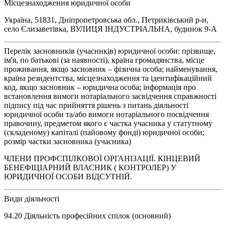
Місцезнаходження юридичної особи
Україна, 51831, Дніпропетровська обл., Петриківський р-н,
село Єлизаветівка, ВУЛИЦЯ ІНДУСТРІАЛЬНА, будинок 9-А
Перелік засновників (учасників) юридичної особи: прізвище,
ім'я, по батькові (за наявності), країна громадянства, місце
проживання, якщо засновник – фізична особа; найменування,
країна резидентства, місцезнаходження та ідентифікаційний
код, якщо засновник – юридична особа; інформація про
встановлення вимоги нотаріального засвідчення справжності
підпису під час прийняття рішень з питань діяльності
юридичної особи та/або вимоги нотаріального посвідчення
правочину, предметом якого є частка учасника у статутному
(складеному) капіталі (пайовому фонді) юридичної особи;
розмір частки засновника (учасника)
ЧЛЕНИ ПРОФСПІЛКОВОЇ ОРГАНІЗАЦІЇ. КІНЦЕВИЙ
БЕНЕФІЦІАРНИЙ ВЛАСНИК ( КОНТРОЛЕР) У
ЮРИДИЧНОЇ ОСОБИ ВІДСУТНІЙ.
Види діяльності
94.20 Діяльність професійних спілок (основний)