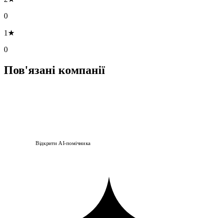
0
1★
0
Пов'язані компанії
Відкрити AI-помічника