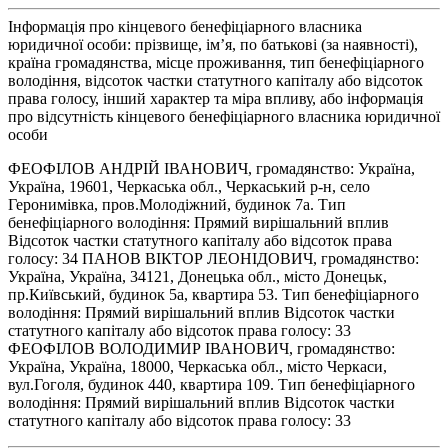
Інформація про кінцевого бенефіціарного власника
юридичної особи: прізвище, ім’я, по батькові (за наявності),
країна громадянства, місце проживання, тип бенефіціарного
володіння, відсоток частки статутного капіталу або відсоток
права голосу, інший характер та міра впливу, або інформація
про відсутність кінцевого бенефіціарного власника юридичної
особи
ФЕОФІЛОВ АНДРІЙ ІВАНОВИЧ, громадянство: Україна,
Україна, 19601, Черкаська обл., Черкаський р-н, село
Геронимівка, пров.Молодіжний, будинок 7а. Тип
бенефіціарного володіння: Прямий вирішальний вплив
Відсоток частки статутного капіталу або відсоток права
голосу: 34 ПАНОВ ВІКТОР ЛЕОНІДОВИЧ, громадянство:
Україна, Україна, 34121, Донецька обл., місто Донецьк,
пр.Київський, будинок 5а, квартира 53. Тип бенефіціарного
володіння: Прямий вирішальний вплив Відсоток частки
статутного капіталу або відсоток права голосу: 33
ФЕОФІЛОВ ВОЛОДИМИР ІВАНОВИЧ, громадянство:
Україна, Україна, 18000, Черкаська обл., місто Черкаси,
вул.Гоголя, будинок 440, квартира 109. Тип бенефіціарного
володіння: Прямий вирішальний вплив Відсоток частки
статутного капіталу або відсоток права голосу: 33