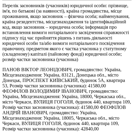
Перелік засновників (учасників) юридичної особи: прізвище,
ім'я, по батькові (за наявності), країна громадянства, місце
проживання, якщо засновник – фізична особа; найменування,
країна резидентства, місцезнаходження та ідентифікаційний
код, якщо засновник – юридична особа; інформація про
встановлення вимоги нотаріального засвідчення справжності
підпису під час прийняття рішень з питань діяльності
юридичної особи та/або вимоги нотаріального посвідчення
правочину, предметом якого є частка учасника у статутному
(складеному) капіталі (пайовому фонді) юридичної особи;
розмір частки засновника (учасника)
ПАНОВ ВІКТОР ЛЕОНІДОВИЧ, громадянство: Україна,
Місцезнаходження: Україна, 83121, Донецька обл., місто
Донецьк, ПРОСПЕКТ КИЇВСЬКИЙ, будинок 5А, квартира
53, Розмір частки засновника (учасника): 41580,00
ФЕОФІЛОВ ВОЛОДИМИР ІВАНОВИЧ, громадянство:
Україна, Місцезнаходження: Україна, 18000, Черкаська обл.,
місто Черкаси, ВУЛИЦЯ ГОГОЛЯ, будинок 440, квартира 109,
Розмір частки засновника (учасника): 41580,00 ФЕОФІЛОВ
АНДРІЙ ІВАНОВИЧ, громадянство: Україна,
Місцезнаходження: Україна, 18005, Черкаська обл., місто
Черкаси, ВУЛИЦЯ ГОГОЛЯ, будинок 440, квартира 109,
Розмір частки засновника (учасника): 42840,00