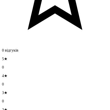
0 відгуків
5★
0
4★
0
3★
0
2★