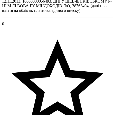
12.11.2013, 10000000056493, ДПI У ШЕВЧЕНКIВСЬКОМУ Р-
НI М.ЛЬВОВА ГУ МIНДОХОДIВ Л/О, 38763494, (дані про
взяття на облік як платника єдиного внеску)
0