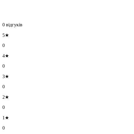
0 відгуків
5★
0
4★
0
3★
0
2★
0
1★
0