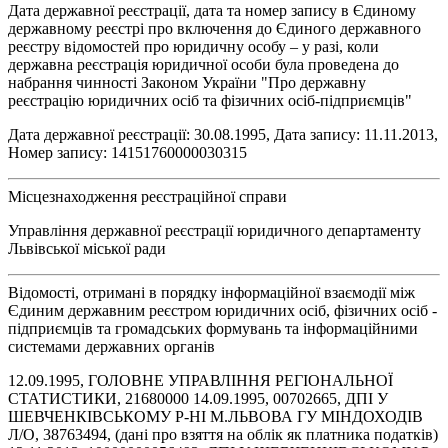
Дата державної реєстрації, дата та номер запису в Єдиному
державному реєстрі про включення до Єдиного державного
реєстру відомостей про юридичну особу – у разі, коли
державна реєстрація юридичної особи була проведена до
набрання чинності Законом України "Про державну
реєстрацію юридичних осіб та фізичних осіб-підприємців"
Дата державної реєстрації: 30.08.1995, Дата запису: 11.11.2013,
Номер запису: 14151760000030315
Місцезнаходження реєстраційної справи
Управління державної реєстрації юридичного департаменту
Львівської міської ради
Відомості, отримані в порядку інформаційної взаємодії між
Єдиним державним реєстром юридичних осіб, фізичних осіб -
підприємців та громадських формувань та інформаційними
системами державних органів
12.09.1995, ГОЛОВНЕ УПРАВЛІННЯ РЕГІОНАЛЬНОЇ
СТАТИСТИКИ, 21680000 14.09.1995, 00702665, ДПI У
ШЕВЧЕНКIВСЬКОМУ Р-НI М.ЛЬВОВА ГУ МIНДОХОДIВ
Л/О, 38763494, (дані про взяття на облік як платника податків)