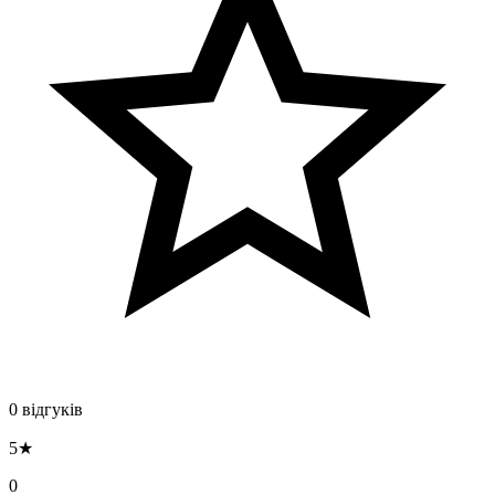
0 відгуків
5★
0