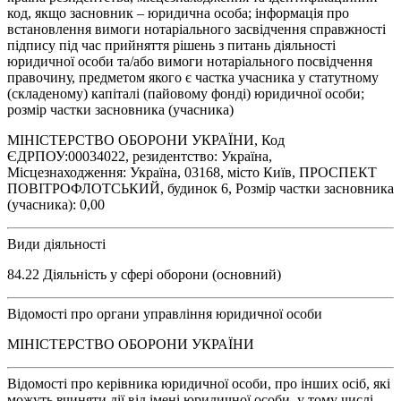
код, якщо засновник – юридична особа; інформація про
встановлення вимоги нотаріального засвідчення справжності
підпису під час прийняття рішень з питань діяльності
юридичної особи та/або вимоги нотаріального посвідчення
правочину, предметом якого є частка учасника у статутному
(складеному) капіталі (пайовому фонді) юридичної особи;
розмір частки засновника (учасника)
МІНІСТЕРСТВО ОБОРОНИ УКРАЇНИ, Код
ЄДРПОУ:00034022, резидентство: Україна,
Місцезнаходження: Україна, 03168, місто Київ, ПРОСПЕКТ
ПОВІТРОФЛОТСЬКИЙ, будинок 6, Розмір частки засновника
(учасника): 0,00
Види діяльності
84.22 Діяльність у сфері оборони (основний)
Відомості про органи управління юридичної особи
МІНІСТЕРСТВО ОБОРОНИ УКРАЇНИ
Відомості про керівника юридичної особи, про інших осіб, які
можуть вчиняти дії від імені юридичної особи, у тому числі