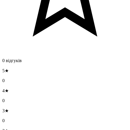
0 відгуків
5★
0
4★
0
3★
0